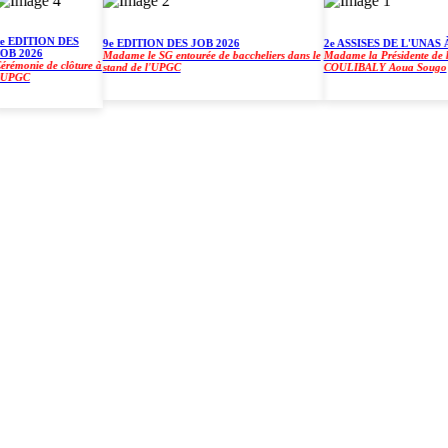
DITION DES
9e EDITION DES JOB 2026
2e ASSISES DE L'UNAS À L
2026
Madame le SG entourée de baccheliers dans le
Madame la Présidente de l'UP
onie de clôture à
stand de l'UPGC
COULIBALY Aoua Sougo
GC
)