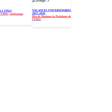
VACANCES UNIVERSITAIRES
'UPGC
2025-2026
GC, professeure
Mot de Madame la Présidente de
l'UPGC