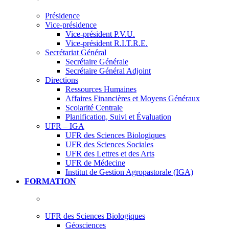
Présidence
Vice-présidence
Vice-président P.V.U.
Vice-président R.I.T.R.E.
Secrétariat Général
Secrétaire Générale
Secrétaire Général Adjoint
Directions
Ressources Humaines
Affaires Financières et Moyens Généraux
Scolarité Centrale
Planification, Suivi et Évaluation
UFR – IGA
UFR des Sciences Biologiques
UFR des Sciences Sociales
UFR des Lettres et des Arts
UFR de Médecine
Institut de Gestion Agropastorale (IGA)
FORMATION
UFR des Sciences Biologiques
Géosciences