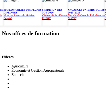
EMPLOYABILITÉ DES JEUNES
9e EDITION DES
VACANCES UNIVERSITAIRES
9e E
DIPLÔMÉS
JOB 2026
2025-2026
JOB 
isite des locaux du Guichet
Cérémonie de clôture à
Mot de Madame la Présidente de
Cérém
Emploi
l'UPGC
l'UPGC
l'UP
Nos offres de formation
INSTITUT DE GESTION AGROPASTORALE (IGA
Filières
Agriculture
Économie et Gestion Agropastorale
Zootechnie