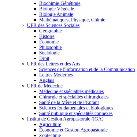
Biochimie-Génétique
Biologie Végétale
Biologie Animale
Mathématiques, Physique, Chimie
UFR des Sciences Sociales
Géographie
Histoire
Économie
Philosophie
Sociologie
Droit
UFR des Lettres et des Arts
Sciences de l'Information et de la Communication
Lettres Modernes
Anglais
UFR de Médecine
Médecine et spécialités médicales
Chirurgie et spécialités chirurgicales
Santé de la Mère et de l’Enfant
Sciences fondamentales et biologiques
Santé publique et spécialités connexes
Institut de Gestion Agropastorale (IGA)
Agriculture
Économie et Gestion Agropastorale
Zootechnie