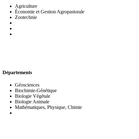
Agriculture
Économie et Gestion Agropastorale
Zootechnie
UFR DES SCIENCES BIOLOGIQUES
Départements
Géosciences
Biochimie-Génétique
Biologie Végétale
Biologie Animale
Mathématiques, Physique, Chimie
UFR DES SCIENCES SOCIALES