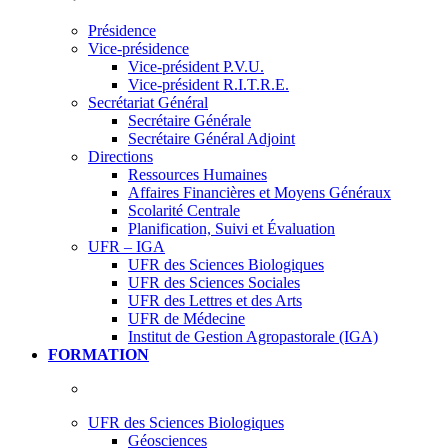
Présidence
Vice-présidence
Vice-président P.V.U.
Vice-président R.I.T.R.E.
Secrétariat Général
Secrétaire Générale
Secrétaire Général Adjoint
Directions
Ressources Humaines
Affaires Financières et Moyens Généraux
Scolarité Centrale
Planification, Suivi et Évaluation
UFR – IGA
UFR des Sciences Biologiques
UFR des Sciences Sociales
UFR des Lettres et des Arts
UFR de Médecine
Institut de Gestion Agropastorale (IGA)
FORMATION
UFR des Sciences Biologiques
Géosciences