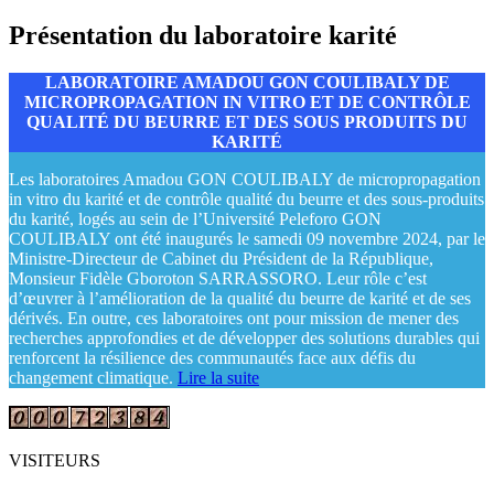
Présentation du laboratoire karité
LABORATOIRE AMADOU GON COULIBALY DE
MICROPROPAGATION IN VITRO ET DE CONTRÔLE
QUALITÉ DU BEURRE ET DES SOUS PRODUITS DU
KARITÉ
Les laboratoires Amadou GON COULIBALY de micropropagation
in vitro du karité et de contrôle qualité du beurre et des sous-produits
du karité, logés au sein de l’Université Peleforo GON
COULIBALY ont été inaugurés le samedi 09 novembre 2024, par le
Ministre-Directeur de Cabinet du Président de la République,
Monsieur Fidèle Gboroton SARRASSORO. Leur rôle c’est
d’œuvrer à l’amélioration de la qualité du beurre de karité et de ses
dérivés. En outre, ces laboratoires ont pour mission de mener des
recherches approfondies et de développer des solutions durables qui
renforcent la résilience des communautés face aux défis du
changement climatique.
Lire la suite
VISITEURS