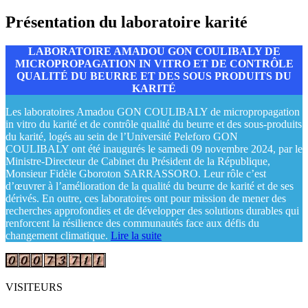
Présentation du laboratoire karité
LABORATOIRE AMADOU GON COULIBALY DE
MICROPROPAGATION IN VITRO ET DE CONTRÔLE
QUALITÉ DU BEURRE ET DES SOUS PRODUITS DU
KARITÉ
Les laboratoires Amadou GON COULIBALY de micropropagation
in vitro du karité et de contrôle qualité du beurre et des sous-produits
du karité, logés au sein de l’Université Peleforo GON
COULIBALY ont été inaugurés le samedi 09 novembre 2024, par le
Ministre-Directeur de Cabinet du Président de la République,
Monsieur Fidèle Gboroton SARRASSORO. Leur rôle c’est
d’œuvrer à l’amélioration de la qualité du beurre de karité et de ses
dérivés. En outre, ces laboratoires ont pour mission de mener des
recherches approfondies et de développer des solutions durables qui
renforcent la résilience des communautés face aux défis du
changement climatique.
Lire la suite
VISITEURS