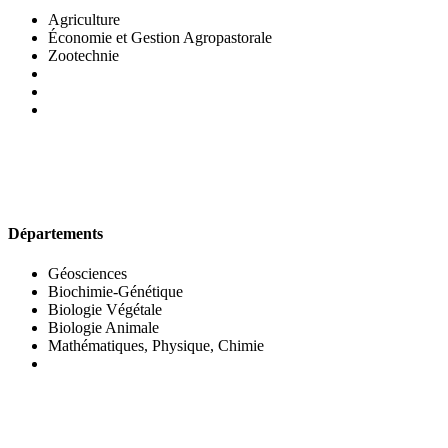
Agriculture
Économie et Gestion Agropastorale
Zootechnie
UFR DES SCIENCES BIOLOGIQUES
Départements
Géosciences
Biochimie-Génétique
Biologie Végétale
Biologie Animale
Mathématiques, Physique, Chimie
UFR DES SCIENCES SOCIALES