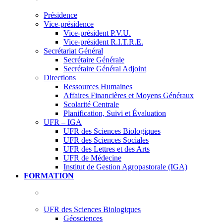
Présidence
Vice-présidence
Vice-président P.V.U.
Vice-président R.I.T.R.E.
Secrétariat Général
Secrétaire Générale
Secrétaire Général Adjoint
Directions
Ressources Humaines
Affaires Financières et Moyens Généraux
Scolarité Centrale
Planification, Suivi et Évaluation
UFR – IGA
UFR des Sciences Biologiques
UFR des Sciences Sociales
UFR des Lettres et des Arts
UFR de Médecine
Institut de Gestion Agropastorale (IGA)
FORMATION
UFR des Sciences Biologiques
Géosciences