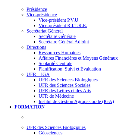
Présidence
Vice-présidence
Vice-président P.V.U.
Vice-président R.I.T.R.E.
Secrétariat Général
Secrétaire Générale
Secrétaire Général Adjoint
Directions
Ressources Humaines
Affaires Financières et Moyens Généraux
Scolarité Centrale
Planification, Suivi et Évaluation
UFR – IGA
UFR des Sciences Biologiques
UFR des Sciences Sociales
UFR des Lettres et des Arts
UFR de Médecine
Institut de Gestion Agropastorale (IGA)
FORMATION
UFR des Sciences Biologiques
Géosciences