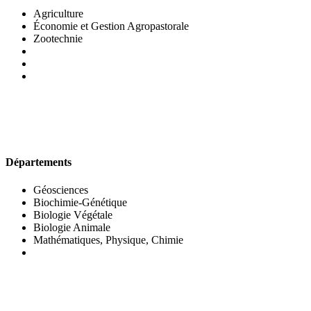
Agriculture
Économie et Gestion Agropastorale
Zootechnie
UFR DES SCIENCES BIOLOGIQUES
Départements
Géosciences
Biochimie-Génétique
Biologie Végétale
Biologie Animale
Mathématiques, Physique, Chimie
UFR DES SCIENCES SOCIALES