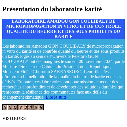
Présentation du laboratoire karité
LABORATOIRE AMADOU GON COULIBALY DE
MICROPROPAGATION IN VITRO ET DE CONTRÔLE
QUALITÉ DU BEURRE ET DES SOUS PRODUITS DU
KARITÉ
Les laboratoires Amadou GON COULIBALY de micropropagation
in vitro du karité et de contrôle qualité du beurre et des sous-produits
du karité, logés au sein de l’Université Peleforo GON
COULIBALY ont été inaugurés le samedi 09 novembre 2024, par le
Ministre-Directeur de Cabinet du Président de la République,
Monsieur Fidèle Gboroton SARRASSORO. Leur rôle c’est
d’œuvrer à l’amélioration de la qualité du beurre de karité et de ses
dérivés. En outre, ces laboratoires ont pour mission de mener des
recherches approfondies et de développer des solutions durables qui
renforcent la résilience des communautés face aux défis du
changement climatique.
Lire la suite
VISITEURS