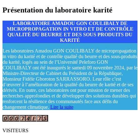
Présentation du laboratoire karité
LABORATOIRE AMADOU GON COULIBALY DE
MICROPROPAGATION IN VITRO ET DE CONTRÔLE
QUALITÉ DU BEURRE ET DES SOUS PRODUITS DU
KARITÉ
Les laboratoires Amadou GON COULIBALY de micropropagation
in vitro du karité et de contrôle qualité du beurre et des sous-produits
du karité, logés au sein de l’Université Peleforo GON
COULIBALY ont été inaugurés le samedi 09 novembre 2024, par le
Ministre-Directeur de Cabinet du Président de la République,
Monsieur Fidèle Gboroton SARRASSORO. Leur rôle c’est
d’œuvrer à l’amélioration de la qualité du beurre de karité et de ses
dérivés. En outre, ces laboratoires ont pour mission de mener des
recherches approfondies et de développer des solutions durables qui
renforcent la résilience des communautés face aux défis du
changement climatique.
Lire la suite
VISITEURS