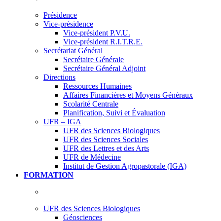
Présidence
Vice-présidence
Vice-président P.V.U.
Vice-président R.I.T.R.E.
Secrétariat Général
Secrétaire Générale
Secrétaire Général Adjoint
Directions
Ressources Humaines
Affaires Financières et Moyens Généraux
Scolarité Centrale
Planification, Suivi et Évaluation
UFR – IGA
UFR des Sciences Biologiques
UFR des Sciences Sociales
UFR des Lettres et des Arts
UFR de Médecine
Institut de Gestion Agropastorale (IGA)
FORMATION
UFR des Sciences Biologiques
Géosciences