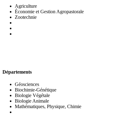
Agriculture
Économie et Gestion Agropastorale
Zootechnie
UFR DES SCIENCES BIOLOGIQUES
Départements
Géosciences
Biochimie-Génétique
Biologie Végétale
Biologie Animale
Mathématiques, Physique, Chimie
UFR DES SCIENCES SOCIALES