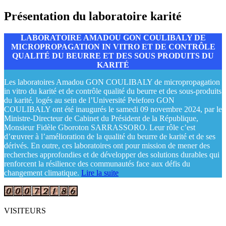
Présentation du laboratoire karité
LABORATOIRE AMADOU GON COULIBALY DE
MICROPROPAGATION IN VITRO ET DE CONTRÔLE
QUALITÉ DU BEURRE ET DES SOUS PRODUITS DU
KARITÉ
Les laboratoires Amadou GON COULIBALY de micropropagation
in vitro du karité et de contrôle qualité du beurre et des sous-produits
du karité, logés au sein de l’Université Peleforo GON
COULIBALY ont été inaugurés le samedi 09 novembre 2024, par le
Ministre-Directeur de Cabinet du Président de la République,
Monsieur Fidèle Gboroton SARRASSORO. Leur rôle c’est
d’œuvrer à l’amélioration de la qualité du beurre de karité et de ses
dérivés. En outre, ces laboratoires ont pour mission de mener des
recherches approfondies et de développer des solutions durables qui
renforcent la résilience des communautés face aux défis du
changement climatique.
Lire la suite
VISITEURS