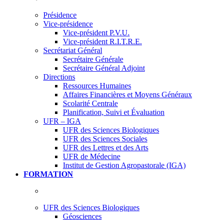
Présidence
Vice-présidence
Vice-président P.V.U.
Vice-président R.I.T.R.E.
Secrétariat Général
Secrétaire Générale
Secrétaire Général Adjoint
Directions
Ressources Humaines
Affaires Financières et Moyens Généraux
Scolarité Centrale
Planification, Suivi et Évaluation
UFR – IGA
UFR des Sciences Biologiques
UFR des Sciences Sociales
UFR des Lettres et des Arts
UFR de Médecine
Institut de Gestion Agropastorale (IGA)
FORMATION
UFR des Sciences Biologiques
Géosciences