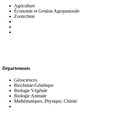
Agriculture
Économie et Gestion Agropastorale
Zootechnie
UFR DES SCIENCES BIOLOGIQUES
Départements
Géosciences
Biochimie-Génétique
Biologie Végétale
Biologie Animale
Mathématiques, Physique, Chimie
UFR DES SCIENCES SOCIALES