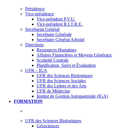
Présidence
Vice-présidence
Vice-président P.V.U.
Vice-président R.I.T.R.E.
Secrétariat Général
Secrétaire Générale
Secrétaire Général Adjoint
Directions
Ressources Humaines
Affaires Financières et Moyens Généraux
Scolarité Centrale
Planification, Suivi et Évaluation
UFR – IGA
UFR des Sciences Biologiques
UFR des Sciences Sociales
UFR des Lettres et des Arts
UFR de Médecine
Institut de Gestion Agropastorale (IGA)
FORMATION
UFR des Sciences Biologiques
Géosciences