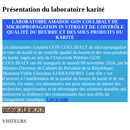
Présentation du laboratoire karité
LABORATOIRE AMADOU GON COULIBALY DE
MICROPROPAGATION IN VITRO ET DE CONTRÔLE
QUALITÉ DU BEURRE ET DES SOUS PRODUITS DU
KARITÉ
Les laboratoires Amadou GON COULIBALY de micropropagation
in vitro du karité et de contrôle qualité du beurre et des sous-produits
du karité, logés au sein de l’Université Peleforo GON
COULIBALY ont été inaugurés le samedi 09 novembre 2024, par le
Ministre-Directeur de Cabinet du Président de la République,
Monsieur Fidèle Gboroton SARRASSORO. Leur rôle c’est
d’œuvrer à l’amélioration de la qualité du beurre de karité et de ses
dérivés. En outre, ces laboratoires ont pour mission de mener des
recherches approfondies et de développer des solutions durables qui
renforcent la résilience des communautés face aux défis du
changement climatique.
Lire la suite
VISITEURS