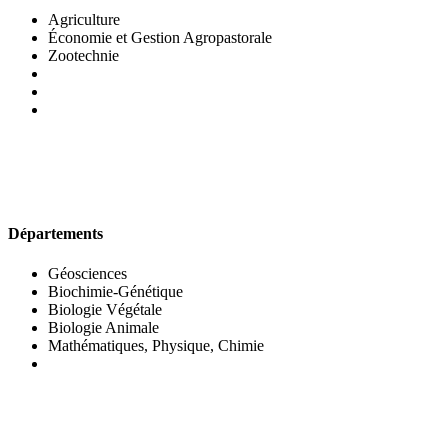
Agriculture
Économie et Gestion Agropastorale
Zootechnie
UFR DES SCIENCES BIOLOGIQUES
Départements
Géosciences
Biochimie-Génétique
Biologie Végétale
Biologie Animale
Mathématiques, Physique, Chimie
UFR DES SCIENCES SOCIALES