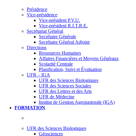
Présidence
Vice-présidence
Vice-président P.V.U.
Vice-président R.I.T.R.E.
Secrétariat Général
Secrétaire Générale
Secrétaire Général Adjoint
Directions
Ressources Humaines
Affaires Financières et Moyens Généraux
Scolarité Centrale
Planification, Suivi et Évaluation
UFR – IGA
UFR des Sciences Biologiques
UFR des Sciences Sociales
UFR des Lettres et des Arts
UFR de Médecine
Institut de Gestion Agropastorale (IGA)
FORMATION
UFR des Sciences Biologiques
Géosciences