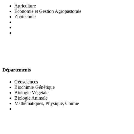
Agriculture
Économie et Gestion Agropastorale
Zootechnie
UFR DES SCIENCES BIOLOGIQUES
Départements
Géosciences
Biochimie-Génétique
Biologie Végétale
Biologie Animale
Mathématiques, Physique, Chimie
UFR DES SCIENCES SOCIALES