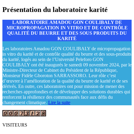
Présentation du laboratoire karité
LABORATOIRE AMADOU GON COULIBALY DE
MICROPROPAGATION IN VITRO ET DE CONTRÔLE
QUALITÉ DU BEURRE ET DES SOUS PRODUITS DU
KARITÉ
Les laboratoires Amadou GON COULIBALY de micropropagation
in vitro du karité et de contrôle qualité du beurre et des sous-produits
du karité, logés au sein de l’Université Peleforo GON
COULIBALY ont été inaugurés le samedi 09 novembre 2024, par le
Ministre-Directeur de Cabinet du Président de la République,
Monsieur Fidèle Gboroton SARRASSORO. Leur rôle c’est
d’œuvrer à l’amélioration de la qualité du beurre de karité et de ses
dérivés. En outre, ces laboratoires ont pour mission de mener des
recherches approfondies et de développer des solutions durables qui
renforcent la résilience des communautés face aux défis du
changement climatique.
Lire la suite
VISITEURS