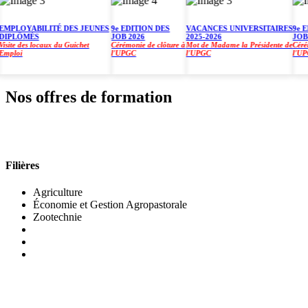
PLOYABILITÉ DES JEUNES
9e EDITION DES
VACANCES UNIVERSITAIRES
9e EDI
PLÔMÉS
JOB 2026
2025-2026
JOB 20
te des locaux du Guichet
Cérémonie de clôture à
Mot de Madame la Présidente de
Cérémoni
loi
l'UPGC
l'UPGC
l'UPGC
Nos offres de formation
INSTITUT DE GESTION AGROPASTORALE (IGA
Filières
Agriculture
Économie et Gestion Agropastorale
Zootechnie