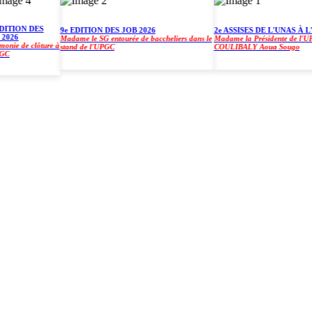
TION DES
9e EDITION DES JOB 2026
2e ASSISES DE L'UNAS À L'U
26
Madame le SG entourée de baccheliers dans le
Madame la Présidente de l'UPGC,
e de clôture à
stand de l'UPGC
COULIBALY Aoua Sougo
)