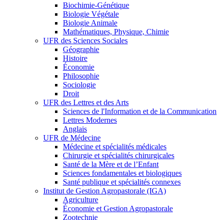
Biochimie-Génétique
Biologie Végétale
Biologie Animale
Mathématiques, Physique, Chimie
UFR des Sciences Sociales
Géographie
Histoire
Économie
Philosophie
Sociologie
Droit
UFR des Lettres et des Arts
Sciences de l'Information et de la Communication
Lettres Modernes
Anglais
UFR de Médecine
Médecine et spécialités médicales
Chirurgie et spécialités chirurgicales
Santé de la Mère et de l’Enfant
Sciences fondamentales et biologiques
Santé publique et spécialités connexes
Institut de Gestion Agropastorale (IGA)
Agriculture
Économie et Gestion Agropastorale
Zootechnie