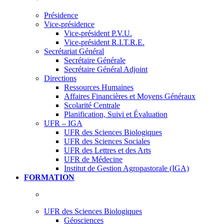
Présidence
Vice-présidence
Vice-président P.V.U.
Vice-président R.I.T.R.E.
Secrétariat Général
Secrétaire Générale
Secrétaire Général Adjoint
Directions
Ressources Humaines
Affaires Financières et Moyens Généraux
Scolarité Centrale
Planification, Suivi et Évaluation
UFR – IGA
UFR des Sciences Biologiques
UFR des Sciences Sociales
UFR des Lettres et des Arts
UFR de Médecine
Institut de Gestion Agropastorale (IGA)
FORMATION
UFR des Sciences Biologiques
Géosciences