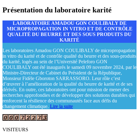
Présentation du laboratoire karité
LABORATOIRE AMADOU GON COULIBALY DE
MICROPROPAGATION IN VITRO ET DE CONTRÔLE
QUALITÉ DU BEURRE ET DES SOUS PRODUITS DU
KARITÉ
Les laboratoires Amadou GON COULIBALY de micropropagation
in vitro du karité et de contrôle qualité du beurre et des sous-produits
du karité, logés au sein de l’Université Peleforo GON
COULIBALY ont été inaugurés le samedi 09 novembre 2024, par le
Ministre-Directeur de Cabinet du Président de la République,
Monsieur Fidèle Gboroton SARRASSORO. Leur rôle c’est
d’œuvrer à l’amélioration de la qualité du beurre de karité et de ses
dérivés. En outre, ces laboratoires ont pour mission de mener des
recherches approfondies et de développer des solutions durables qui
renforcent la résilience des communautés face aux défis du
changement climatique.
Lire la suite
VISITEURS