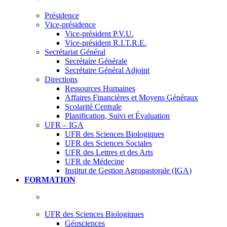
Présidence
Vice-présidence
Vice-président P.V.U.
Vice-président R.I.T.R.E.
Secrétariat Général
Secrétaire Générale
Secrétaire Général Adjoint
Directions
Ressources Humaines
Affaires Financières et Moyens Généraux
Scolarité Centrale
Planification, Suivi et Évaluation
UFR – IGA
UFR des Sciences Biologiques
UFR des Sciences Sociales
UFR des Lettres et des Arts
UFR de Médecine
Institut de Gestion Agropastorale (IGA)
FORMATION
UFR des Sciences Biologiques
Géosciences