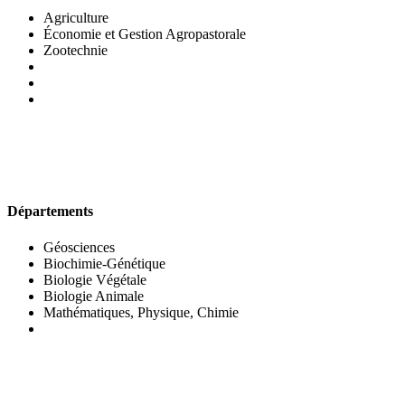
Agriculture
Économie et Gestion Agropastorale
Zootechnie
UFR DES SCIENCES BIOLOGIQUES
Départements
Géosciences
Biochimie-Génétique
Biologie Végétale
Biologie Animale
Mathématiques, Physique, Chimie
UFR DES SCIENCES SOCIALES