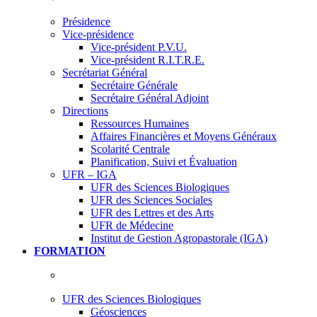
Présidence
Vice-présidence
Vice-président P.V.U.
Vice-président R.I.T.R.E.
Secrétariat Général
Secrétaire Générale
Secrétaire Général Adjoint
Directions
Ressources Humaines
Affaires Financières et Moyens Généraux
Scolarité Centrale
Planification, Suivi et Évaluation
UFR – IGA
UFR des Sciences Biologiques
UFR des Sciences Sociales
UFR des Lettres et des Arts
UFR de Médecine
Institut de Gestion Agropastorale (IGA)
FORMATION
UFR des Sciences Biologiques
Géosciences