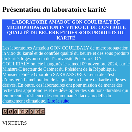
Présentation du laboratoire karité
LABORATOIRE AMADOU GON COULIBALY DE
MICROPROPAGATION IN VITRO ET DE CONTRÔLE
QUALITÉ DU BEURRE ET DES SOUS PRODUITS DU
KARITÉ
Les laboratoires Amadou GON COULIBALY de micropropagation
in vitro du karité et de contrôle qualité du beurre et des sous-produits
du karité, logés au sein de l’Université Peleforo GON
COULIBALY ont été inaugurés le samedi 09 novembre 2024, par le
Ministre-Directeur de Cabinet du Président de la République,
Monsieur Fidèle Gboroton SARRASSORO. Leur rôle c’est
d’œuvrer à l’amélioration de la qualité du beurre de karité et de ses
dérivés. En outre, ces laboratoires ont pour mission de mener des
recherches approfondies et de développer des solutions durables qui
renforcent la résilience des communautés face aux défis du
changement climatique.
Lire la suite
VISITEURS