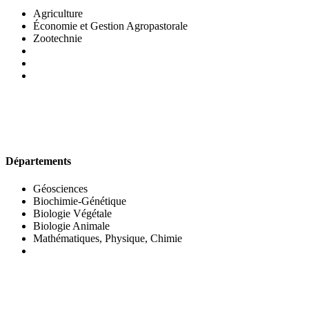
Agriculture
Économie et Gestion Agropastorale
Zootechnie
UFR DES SCIENCES BIOLOGIQUES
Départements
Géosciences
Biochimie-Génétique
Biologie Végétale
Biologie Animale
Mathématiques, Physique, Chimie
UFR DES SCIENCES SOCIALES