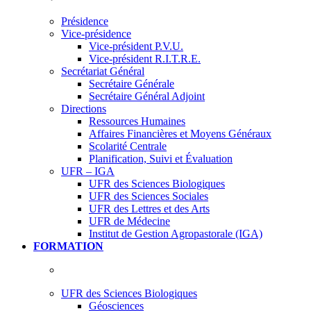
Présidence
Vice-présidence
Vice-président P.V.U.
Vice-président R.I.T.R.E.
Secrétariat Général
Secrétaire Générale
Secrétaire Général Adjoint
Directions
Ressources Humaines
Affaires Financières et Moyens Généraux
Scolarité Centrale
Planification, Suivi et Évaluation
UFR – IGA
UFR des Sciences Biologiques
UFR des Sciences Sociales
UFR des Lettres et des Arts
UFR de Médecine
Institut de Gestion Agropastorale (IGA)
FORMATION
UFR des Sciences Biologiques
Géosciences