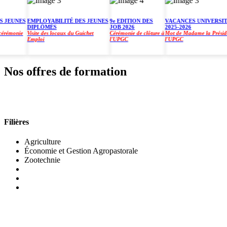
EUNES
EMPLOYABILITÉ DES JEUNES
9e EDITION DES
VACANCES UNIVERSITAIR
DIPLÔMÉS
JOB 2026
2025-2026
émonie
Visite des locaux du Guichet
Cérémonie de clôture à
Mot de Madame la Présidente
Emploi
l'UPGC
l'UPGC
Nos offres de formation
INSTITUT DE GESTION AGROPASTORALE (IGA
Filières
Agriculture
Économie et Gestion Agropastorale
Zootechnie