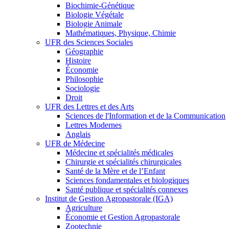
Biochimie-Génétique
Biologie Végétale
Biologie Animale
Mathématiques, Physique, Chimie
UFR des Sciences Sociales
Géographie
Histoire
Économie
Philosophie
Sociologie
Droit
UFR des Lettres et des Arts
Sciences de l'Information et de la Communication
Lettres Modernes
Anglais
UFR de Médecine
Médecine et spécialités médicales
Chirurgie et spécialités chirurgicales
Santé de la Mère et de l’Enfant
Sciences fondamentales et biologiques
Santé publique et spécialités connexes
Institut de Gestion Agropastorale (IGA)
Agriculture
Économie et Gestion Agropastorale
Zootechnie