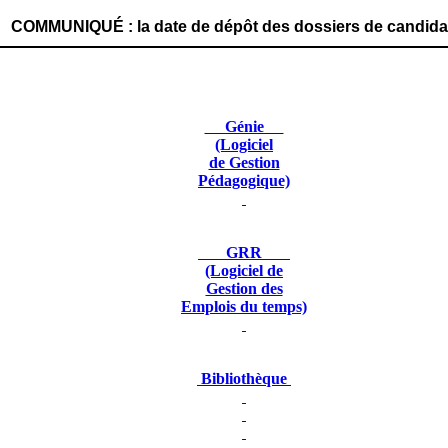
: la date de dépôt des dossiers de candidature est fixée 
Génie
(Logiciel
de Gestion
Pédagogique)
GRR
(Logiciel de
Gestion des
Emplois du temps)
Bibliothèque