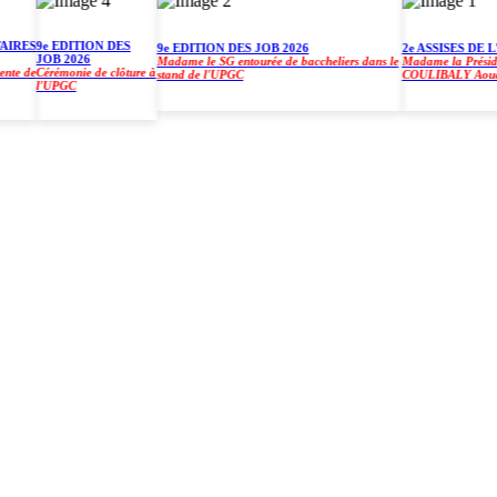
ES
9e EDITION DES
9e EDITION DES JOB 2026
2e ASSISES DE L'U
JOB 2026
Madame le SG entourée de baccheliers dans le
Madame la Présidente 
 de
Cérémonie de clôture à
stand de l'UPGC
COULIBALY Aoua So
l'UPGC
)