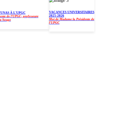
VACANCES UNIVERSITAIRES
NAS À L'UPGC
2025-2026
de l'UPGC, professeure
Mot de Madame la Présidente de
ugo
l'UPGC