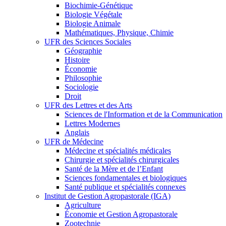
Biochimie-Génétique
Biologie Végétale
Biologie Animale
Mathématiques, Physique, Chimie
UFR des Sciences Sociales
Géographie
Histoire
Économie
Philosophie
Sociologie
Droit
UFR des Lettres et des Arts
Sciences de l'Information et de la Communication
Lettres Modernes
Anglais
UFR de Médecine
Médecine et spécialités médicales
Chirurgie et spécialités chirurgicales
Santé de la Mère et de l’Enfant
Sciences fondamentales et biologiques
Santé publique et spécialités connexes
Institut de Gestion Agropastorale (IGA)
Agriculture
Économie et Gestion Agropastorale
Zootechnie