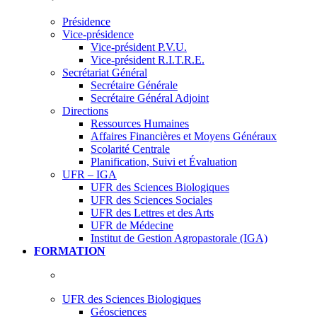
Présidence
Vice-présidence
Vice-président P.V.U.
Vice-président R.I.T.R.E.
Secrétariat Général
Secrétaire Générale
Secrétaire Général Adjoint
Directions
Ressources Humaines
Affaires Financières et Moyens Généraux
Scolarité Centrale
Planification, Suivi et Évaluation
UFR – IGA
UFR des Sciences Biologiques
UFR des Sciences Sociales
UFR des Lettres et des Arts
UFR de Médecine
Institut de Gestion Agropastorale (IGA)
FORMATION
UFR des Sciences Biologiques
Géosciences