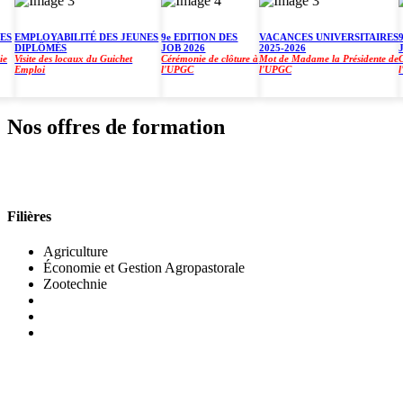
EMPLOYABILITÉ DES JEUNES
9e EDITION DES
VACANCES UNIVERSITAIRES
9e E
DIPLÔMÉS
JOB 2026
2025-2026
JOB 
Visite des locaux du Guichet
Cérémonie de clôture à
Mot de Madame la Présidente de
Cérém
Emploi
l'UPGC
l'UPGC
l'UP
Nos offres de formation
INSTITUT DE GESTION AGROPASTORALE (IGA
Filières
Agriculture
Économie et Gestion Agropastorale
Zootechnie