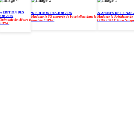
DITION DES
9e EDITION DES JOB 2026
2e ASSISES DE L'UNAS À L
2026
Madame le SG entourée de baccheliers dans le
Madame la Présidente de l'UP
onie de clôture à
stand de l'UPGC
COULIBALY Aoua Sougo
GC
)