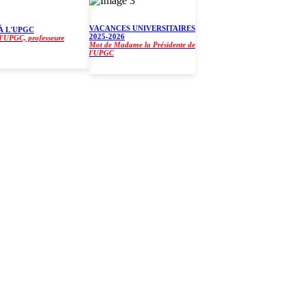
VACANCES UNIVERSITAIRES
'UPGC
2025-2026
GC, professeure
Mot de Madame la Présidente de
l'UPGC