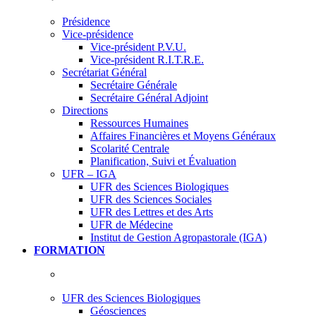
Présidence
Vice-présidence
Vice-président P.V.U.
Vice-président R.I.T.R.E.
Secrétariat Général
Secrétaire Générale
Secrétaire Général Adjoint
Directions
Ressources Humaines
Affaires Financières et Moyens Généraux
Scolarité Centrale
Planification, Suivi et Évaluation
UFR – IGA
UFR des Sciences Biologiques
UFR des Sciences Sociales
UFR des Lettres et des Arts
UFR de Médecine
Institut de Gestion Agropastorale (IGA)
FORMATION
UFR des Sciences Biologiques
Géosciences