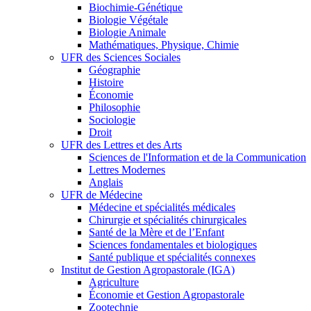
Biochimie-Génétique
Biologie Végétale
Biologie Animale
Mathématiques, Physique, Chimie
UFR des Sciences Sociales
Géographie
Histoire
Économie
Philosophie
Sociologie
Droit
UFR des Lettres et des Arts
Sciences de l'Information et de la Communication
Lettres Modernes
Anglais
UFR de Médecine
Médecine et spécialités médicales
Chirurgie et spécialités chirurgicales
Santé de la Mère et de l’Enfant
Sciences fondamentales et biologiques
Santé publique et spécialités connexes
Institut de Gestion Agropastorale (IGA)
Agriculture
Économie et Gestion Agropastorale
Zootechnie