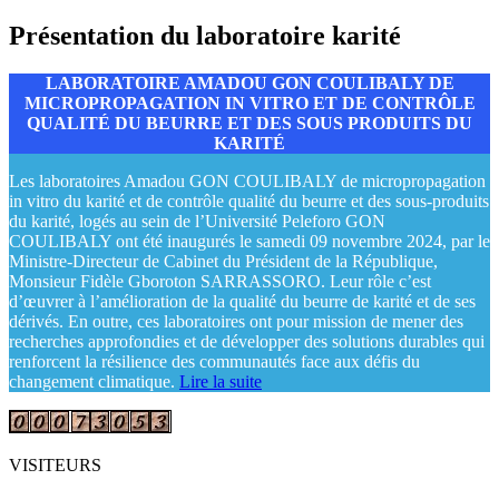
Présentation du laboratoire karité
LABORATOIRE AMADOU GON COULIBALY DE
MICROPROPAGATION IN VITRO ET DE CONTRÔLE
QUALITÉ DU BEURRE ET DES SOUS PRODUITS DU
KARITÉ
Les laboratoires Amadou GON COULIBALY de micropropagation
in vitro du karité et de contrôle qualité du beurre et des sous-produits
du karité, logés au sein de l’Université Peleforo GON
COULIBALY ont été inaugurés le samedi 09 novembre 2024, par le
Ministre-Directeur de Cabinet du Président de la République,
Monsieur Fidèle Gboroton SARRASSORO. Leur rôle c’est
d’œuvrer à l’amélioration de la qualité du beurre de karité et de ses
dérivés. En outre, ces laboratoires ont pour mission de mener des
recherches approfondies et de développer des solutions durables qui
renforcent la résilience des communautés face aux défis du
changement climatique.
Lire la suite
VISITEURS