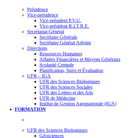
Présidence
Vice-présidence
Vice-président P.V.U.
Vice-président R.I.T.R.E.
Secrétariat Général
Secrétaire Générale
Secrétaire Général Adjoint
Directions
Ressources Humaines
Affaires Financières et Moyens Généraux
Scolarité Centrale
Planification, Suivi et Évaluation
UFR – IGA
UFR des Sciences Biologiques
UFR des Sciences Sociales
UFR des Lettres et des Arts
UFR de Médecine
Institut de Gestion Agropastorale (IGA)
FORMATION
UFR des Sciences Biologiques
Géosciences