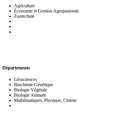
Agriculture
Économie et Gestion Agropastorale
Zootechnie
UFR DES SCIENCES BIOLOGIQUES
Départements
Géosciences
Biochimie-Génétique
Biologie Végétale
Biologie Animale
Mathématiques, Physique, Chimie
UFR DES SCIENCES SOCIALES