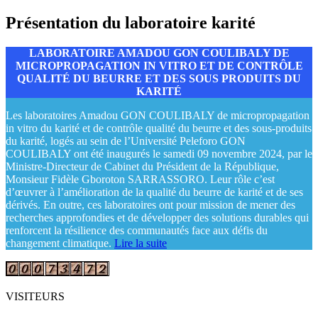
Présentation du laboratoire karité
LABORATOIRE AMADOU GON COULIBALY DE
MICROPROPAGATION IN VITRO ET DE CONTRÔLE
QUALITÉ DU BEURRE ET DES SOUS PRODUITS DU
KARITÉ
Les laboratoires Amadou GON COULIBALY de micropropagation
in vitro du karité et de contrôle qualité du beurre et des sous-produits
du karité, logés au sein de l’Université Peleforo GON
COULIBALY ont été inaugurés le samedi 09 novembre 2024, par le
Ministre-Directeur de Cabinet du Président de la République,
Monsieur Fidèle Gboroton SARRASSORO. Leur rôle c’est
d’œuvrer à l’amélioration de la qualité du beurre de karité et de ses
dérivés. En outre, ces laboratoires ont pour mission de mener des
recherches approfondies et de développer des solutions durables qui
renforcent la résilience des communautés face aux défis du
changement climatique.
Lire la suite
VISITEURS