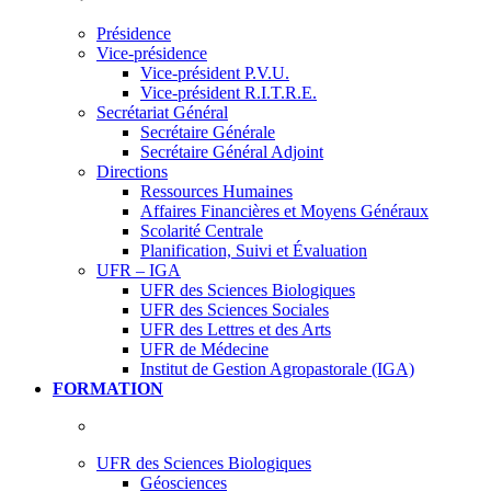
Présidence
Vice-présidence
Vice-président P.V.U.
Vice-président R.I.T.R.E.
Secrétariat Général
Secrétaire Générale
Secrétaire Général Adjoint
Directions
Ressources Humaines
Affaires Financières et Moyens Généraux
Scolarité Centrale
Planification, Suivi et Évaluation
UFR – IGA
UFR des Sciences Biologiques
UFR des Sciences Sociales
UFR des Lettres et des Arts
UFR de Médecine
Institut de Gestion Agropastorale (IGA)
FORMATION
UFR des Sciences Biologiques
Géosciences