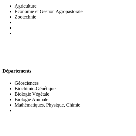
Agriculture
Économie et Gestion Agropastorale
Zootechnie
UFR DES SCIENCES BIOLOGIQUES
Départements
Géosciences
Biochimie-Génétique
Biologie Végétale
Biologie Animale
Mathématiques, Physique, Chimie
UFR DES SCIENCES SOCIALES