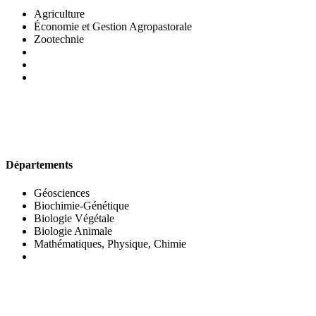
Agriculture
Économie et Gestion Agropastorale
Zootechnie
UFR DES SCIENCES BIOLOGIQUES
Départements
Géosciences
Biochimie-Génétique
Biologie Végétale
Biologie Animale
Mathématiques, Physique, Chimie
UFR DES SCIENCES SOCIALES