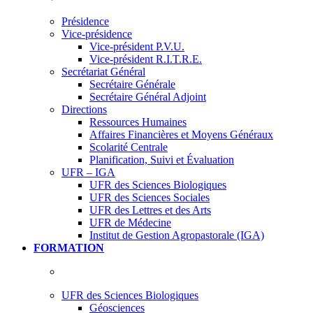
Présidence
Vice-présidence
Vice-président P.V.U.
Vice-président R.I.T.R.E.
Secrétariat Général
Secrétaire Générale
Secrétaire Général Adjoint
Directions
Ressources Humaines
Affaires Financières et Moyens Généraux
Scolarité Centrale
Planification, Suivi et Évaluation
UFR – IGA
UFR des Sciences Biologiques
UFR des Sciences Sociales
UFR des Lettres et des Arts
UFR de Médecine
Institut de Gestion Agropastorale (IGA)
FORMATION
UFR des Sciences Biologiques
Géosciences