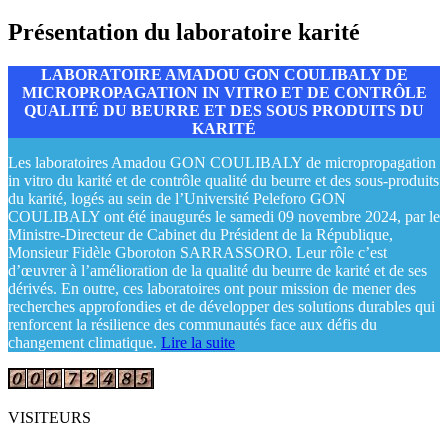
Présentation du laboratoire karité
LABORATOIRE AMADOU GON COULIBALY DE
MICROPROPAGATION IN VITRO ET DE CONTRÔLE
QUALITÉ DU BEURRE ET DES SOUS PRODUITS DU
KARITÉ
Les laboratoires Amadou GON COULIBALY de micropropagation
in vitro du karité et de contrôle qualité du beurre et des sous-produits
du karité, logés au sein de l’Université Peleforo GON
COULIBALY ont été inaugurés le samedi 09 novembre 2024, par le
Ministre-Directeur de Cabinet du Président de la République,
Monsieur Fidèle Gboroton SARRASSORO. Leur rôle c’est
d’œuvrer à l’amélioration de la qualité du beurre de karité et de ses
dérivés. En outre, ces laboratoires ont pour mission de mener des
recherches approfondies et de développer des solutions durables qui
renforcent la résilience des communautés face aux défis du
changement climatique.
Lire la suite
VISITEURS