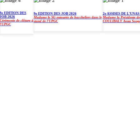
EDITION DES
9e EDITION DES JOB 2026
2e ASSISES DE L'UNAS À 
 2026
Madame le SG entourée de baccheliers dans le
Madame la Présidente de l'U
monie de clôture à
stand de l'UPGC
COULIBALY Aoua Sougo
PGC
)