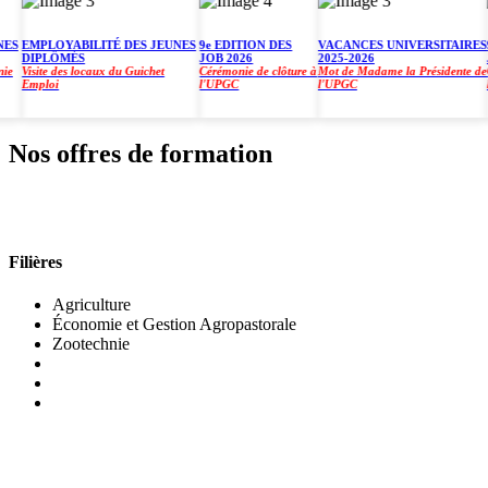
EMPLOYABILITÉ DES JEUNES
9e EDITION DES
VACANCES UNIVERSITAIRES
9e 
DIPLÔMÉS
JOB 2026
2025-2026
JOB
Visite des locaux du Guichet
Cérémonie de clôture à
Mot de Madame la Présidente de
Céré
Emploi
l'UPGC
l'UPGC
l'U
Nos offres de formation
INSTITUT DE GESTION AGROPASTORALE (IGA
Filières
Agriculture
Économie et Gestion Agropastorale
Zootechnie