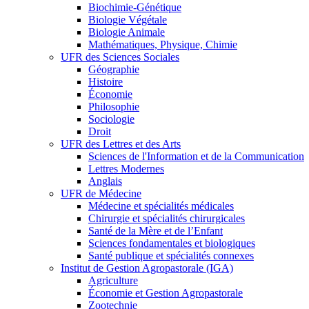
Biochimie-Génétique
Biologie Végétale
Biologie Animale
Mathématiques, Physique, Chimie
UFR des Sciences Sociales
Géographie
Histoire
Économie
Philosophie
Sociologie
Droit
UFR des Lettres et des Arts
Sciences de l'Information et de la Communication
Lettres Modernes
Anglais
UFR de Médecine
Médecine et spécialités médicales
Chirurgie et spécialités chirurgicales
Santé de la Mère et de l’Enfant
Sciences fondamentales et biologiques
Santé publique et spécialités connexes
Institut de Gestion Agropastorale (IGA)
Agriculture
Économie et Gestion Agropastorale
Zootechnie