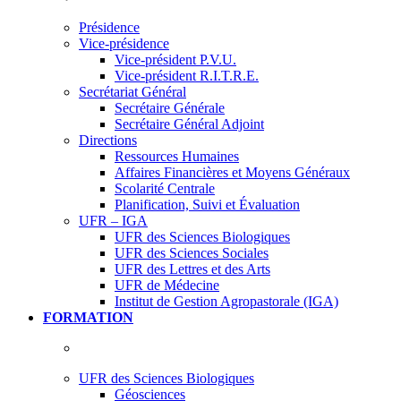
Présidence
Vice-présidence
Vice-président P.V.U.
Vice-président R.I.T.R.E.
Secrétariat Général
Secrétaire Générale
Secrétaire Général Adjoint
Directions
Ressources Humaines
Affaires Financières et Moyens Généraux
Scolarité Centrale
Planification, Suivi et Évaluation
UFR – IGA
UFR des Sciences Biologiques
UFR des Sciences Sociales
UFR des Lettres et des Arts
UFR de Médecine
Institut de Gestion Agropastorale (IGA)
FORMATION
UFR des Sciences Biologiques
Géosciences