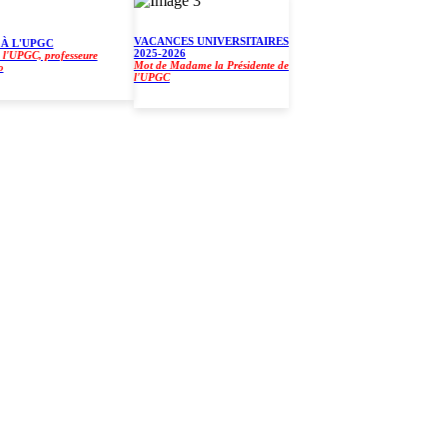
VACANCES UNIVERSITAIRES
L'UPGC
2025-2026
PGC, professeure
Mot de Madame la Présidente de
l'UPGC