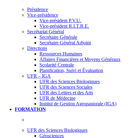
Présidence
Vice-présidence
Vice-président P.V.U.
Vice-président R.I.T.R.E.
Secrétariat Général
Secrétaire Générale
Secrétaire Général Adjoint
Directions
Ressources Humaines
Affaires Financières et Moyens Généraux
Scolarité Centrale
Planification, Suivi et Évaluation
UFR – IGA
UFR des Sciences Biologiques
UFR des Sciences Sociales
UFR des Lettres et des Arts
UFR de Médecine
Institut de Gestion Agropastorale (IGA)
FORMATION
UFR des Sciences Biologiques
Géosciences