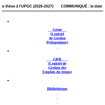
se à l'UPGC (2026-2027) COMMUNIQUÉ : la date de dépôt des
Génie
(Logiciel
de Gestion
Pédagogique)
GRR
(Logiciel de
Gestion des
Emplois du temps)
Bibliothèque