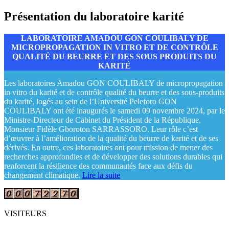
Présentation du laboratoire karité
LABORATOIRE AMADOU GON COULIBALY DE
MICROPROPAGATION IN VITRO ET DE CONTRÔLE
QUALITÉ DU BEURRE ET DES SOUS PRODUITS DU
KARITÉ
Les laboratoires Amadou GON COULIBALY de micropropagation
in vitro du karité et de contrôle qualité du beurre et des sous-produits
du karité, logés au sein de l’Université Peleforo GON
COULIBALY ont été inaugurés le samedi 09 novembre 2024, par le
Ministre-Directeur de Cabinet du Président de la République,
Monsieur Fidèle Gboroton SARRASSORO. Leur rôle c’est
d’œuvrer à l’amélioration de la qualité du beurre de karité et de ses
dérivés. En outre, ces laboratoires ont pour mission de mener des
recherches approfondies et de développer des solutions durables qui
renforcent la résilience des communautés face aux défis du
changement climatique.
Lire la suite
VISITEURS