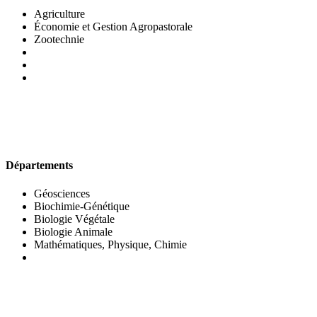
Agriculture
Économie et Gestion Agropastorale
Zootechnie
UFR DES SCIENCES BIOLOGIQUES
Départements
Géosciences
Biochimie-Génétique
Biologie Végétale
Biologie Animale
Mathématiques, Physique, Chimie
UFR DES SCIENCES SOCIALES