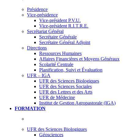
Présidence
Vice-présidence
Vice-président P.V.U.
Vice-président R.I.T.R.E.
Secrétariat Général
Secrétaire Générale
Secrétaire Général Adjoint
Directions
Ressources Humaines
Affaires Financières et Moyens Généraux
Scolarité Centrale
Planification, Suivi et Évaluation
UFR – IGA
UFR des Sciences Biologiques
UFR des Sciences Sociales
UFR des Lettres et des Arts
UFR de Médecine
Institut de Gestion Agropastorale (IGA)
FORMATION
UFR des Sciences Biologiques
Géosciences