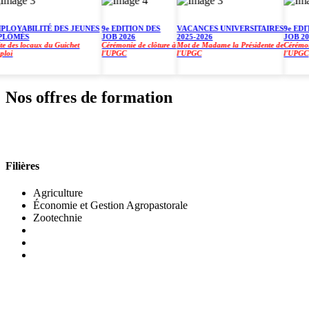
YABILITÉ DES JEUNES
9e EDITION DES
VACANCES UNIVERSITAIRES
9e EDITIO
ÔMÉS
JOB 2026
2025-2026
JOB 2026
des locaux du Guichet
Cérémonie de clôture à
Mot de Madame la Présidente de
Cérémonie d
l'UPGC
l'UPGC
l'UPGC
Nos offres de formation
INSTITUT DE GESTION AGROPASTORALE (IGA
Filières
Agriculture
Économie et Gestion Agropastorale
Zootechnie