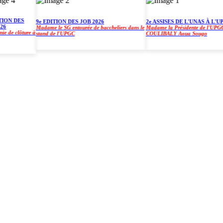
N DES
9e EDITION DES JOB 2026
2e ASSISES DE L'UNAS À L'UPGC
Madame le SG entourée de baccheliers dans le
Madame la Présidente de l'UPGC, pr
e clôture à
stand de l'UPGC
COULIBALY Aoua Sougo
)