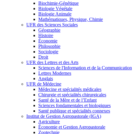
Biochimie-Génétique
Biologie Végétale
Biologie Animale
Mathématiques, Physique, Chimie
UFR des Sciences Sociales
Géographie
Histoire
Économie
Philosophie
Sociologie
Droit
UFR des Lettres et des Arts
Sciences de l'Information et de la Communication
Lettres Modernes
Anglais
UFR de Médecine
Médecine et spécialités médicales
Chirurgie et spécialités chirurgicales
Santé de la Mère et de l’Enfant
Sciences fondamentales et biologiques
Santé publique et spécialités connexes
Institut de Gestion Agropastorale (IGA)
Agriculture
Économie et Gestion Agropastorale
Zootechnie