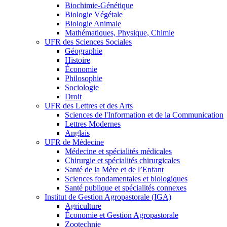
Biochimie-Génétique
Biologie Végétale
Biologie Animale
Mathématiques, Physique, Chimie
UFR des Sciences Sociales
Géographie
Histoire
Économie
Philosophie
Sociologie
Droit
UFR des Lettres et des Arts
Sciences de l'Information et de la Communication
Lettres Modernes
Anglais
UFR de Médecine
Médecine et spécialités médicales
Chirurgie et spécialités chirurgicales
Santé de la Mère et de l’Enfant
Sciences fondamentales et biologiques
Santé publique et spécialités connexes
Institut de Gestion Agropastorale (IGA)
Agriculture
Économie et Gestion Agropastorale
Zootechnie