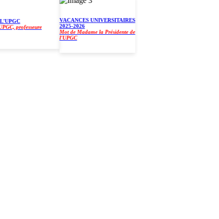
VACANCES UNIVERSITAIRES
UPGC
2025-2026
, professeure
Mot de Madame la Présidente de
l'UPGC