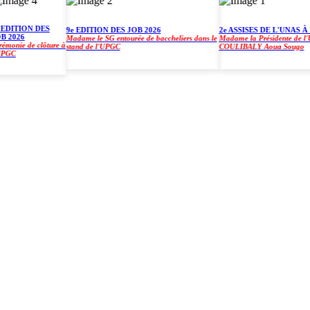
ITION DES
9e EDITION DES JOB 2026
2e ASSISES DE L'UNAS À L'
026
Madame le SG entourée de baccheliers dans le
Madame la Présidente de l'UPGC
ie de clôture à
stand de l'UPGC
COULIBALY Aoua Sougo
C
)