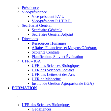
Présidence
Vice-présidence
Vice-président P.V.U.
Vice-président R.I.T.R.E.
Secrétariat Général
Secrétaire Générale
Secrétaire Général Adjoint
Directions
Ressources Humaines
Affaires Financières et Moyens Généraux
Scolarité Centrale
Planification, Suivi et Évaluation
UFR – IGA
UFR des Sciences Biologiques
UFR des Sciences Sociales
UFR des Lettres et des Arts
UFR de Médecine
Institut de Gestion Agropastorale (IGA)
FORMATION
UFR des Sciences Biologiques
Géosciences