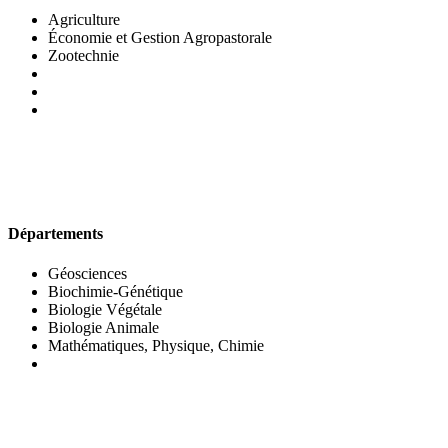
Agriculture
Économie et Gestion Agropastorale
Zootechnie
UFR DES SCIENCES BIOLOGIQUES
Départements
Géosciences
Biochimie-Génétique
Biologie Végétale
Biologie Animale
Mathématiques, Physique, Chimie
UFR DES SCIENCES SOCIALES