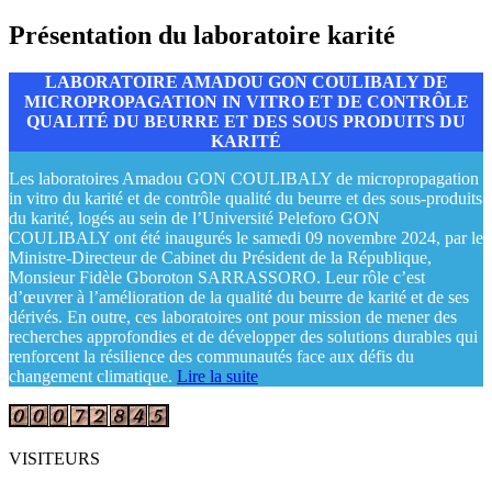
Présentation du laboratoire karité
LABORATOIRE AMADOU GON COULIBALY DE
MICROPROPAGATION IN VITRO ET DE CONTRÔLE
QUALITÉ DU BEURRE ET DES SOUS PRODUITS DU
KARITÉ
Les laboratoires Amadou GON COULIBALY de micropropagation
in vitro du karité et de contrôle qualité du beurre et des sous-produits
du karité, logés au sein de l’Université Peleforo GON
COULIBALY ont été inaugurés le samedi 09 novembre 2024, par le
Ministre-Directeur de Cabinet du Président de la République,
Monsieur Fidèle Gboroton SARRASSORO. Leur rôle c’est
d’œuvrer à l’amélioration de la qualité du beurre de karité et de ses
dérivés. En outre, ces laboratoires ont pour mission de mener des
recherches approfondies et de développer des solutions durables qui
renforcent la résilience des communautés face aux défis du
changement climatique.
Lire la suite
VISITEURS