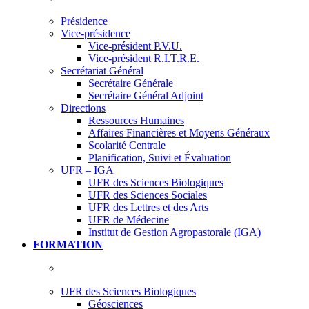
Présidence
Vice-présidence
Vice-président P.V.U.
Vice-président R.I.T.R.E.
Secrétariat Général
Secrétaire Générale
Secrétaire Général Adjoint
Directions
Ressources Humaines
Affaires Financières et Moyens Généraux
Scolarité Centrale
Planification, Suivi et Évaluation
UFR – IGA
UFR des Sciences Biologiques
UFR des Sciences Sociales
UFR des Lettres et des Arts
UFR de Médecine
Institut de Gestion Agropastorale (IGA)
FORMATION
UFR des Sciences Biologiques
Géosciences