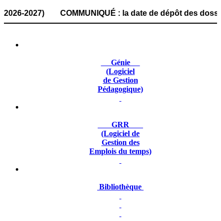
-2027) COMMUNIQUÉ : la date de dépôt des dossiers de cand
Génie
(Logiciel
de Gestion
Pédagogique)
GRR
(Logiciel de
Gestion des
Emplois du temps)
Bibliothèque