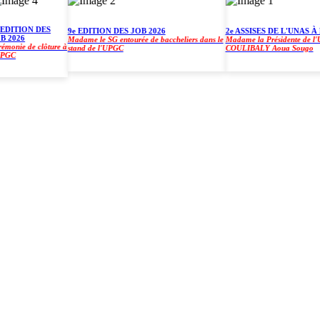
ITION DES
9e EDITION DES JOB 2026
2e ASSISES DE L'UNAS À L'
026
Madame le SG entourée de baccheliers dans le
Madame la Présidente de l'UPGC
ie de clôture à
stand de l'UPGC
COULIBALY Aoua Sougo
C
)