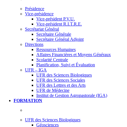
Présidence
Vice-présidence
Vice-président P.V.U.
Vice-président R.I.T.R.E.
Secrétariat Général
Secrétaire Générale
Secrétaire Général Adjoint
Directions
Ressources Humaines
Affaires Financières et Moyens Généraux
Scolarité Centrale
Planification, Suivi et Évaluation
UFR – IGA
UFR des Sciences Biologiques
UFR des Sciences Sociales
UFR des Lettres et des Arts
UFR de Médecine
Institut de Gestion Agropastorale (IGA)
FORMATION
UFR des Sciences Biologiques
Géosciences