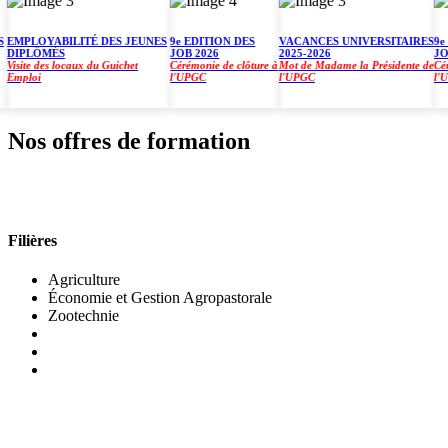
PLOYABILITÉ DES JEUNES
9e EDITION DES
VACANCES UNIVERSITAIRES
9e ED
IPLÔMÉS
JOB 2026
2025-2026
JOB 2
site des locaux du Guichet
Cérémonie de clôture à
Mot de Madame la Présidente de
Cérémon
ploi
l'UPGC
l'UPGC
l'UPG
Nos offres de formation
INSTITUT DE GESTION AGROPASTORALE (IGA
Filières
Agriculture
Économie et Gestion Agropastorale
Zootechnie