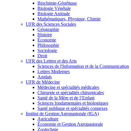
Biochimie-Génétique
Biologie Végétale
Biologie Animale
Mathématiques, Physique, Chimie
UFR des Sciences Sociales
Géographie
Histoire
Économie
Philosophie
Sociologie
Droit
UFR des Lettres et des Arts
Sciences de l'Information et de la Communication
Lettres Modernes
Anglais
UFR de Médecine
Médecine et spécialités médicales
Chirurgie et spécialités chirurgicales
Santé de la Mère et de l’Enfant
Sciences fondamentales et biologiques
Santé publique et spécialités connexes
Institut de Gestion Agropastorale (IGA)
Agriculture
Économie et Gestion Agropastorale
Zootechnie