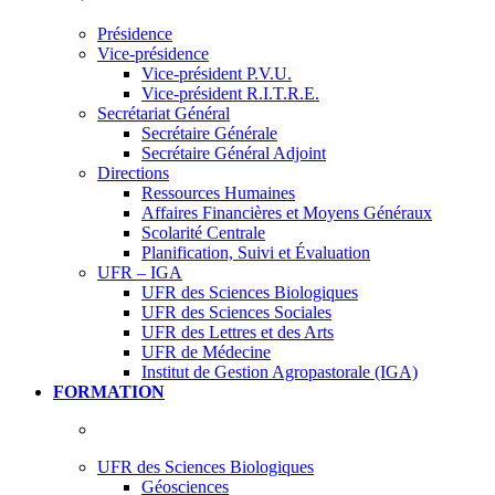
Présidence
Vice-présidence
Vice-président P.V.U.
Vice-président R.I.T.R.E.
Secrétariat Général
Secrétaire Générale
Secrétaire Général Adjoint
Directions
Ressources Humaines
Affaires Financières et Moyens Généraux
Scolarité Centrale
Planification, Suivi et Évaluation
UFR – IGA
UFR des Sciences Biologiques
UFR des Sciences Sociales
UFR des Lettres et des Arts
UFR de Médecine
Institut de Gestion Agropastorale (IGA)
FORMATION
UFR des Sciences Biologiques
Géosciences