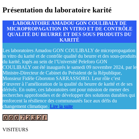
Présentation du laboratoire karité
LABORATOIRE AMADOU GON COULIBALY DE
MICROPROPAGATION IN VITRO ET DE CONTRÔLE
QUALITÉ DU BEURRE ET DES SOUS PRODUITS DU
KARITÉ
Les laboratoires Amadou GON COULIBALY de micropropagation
in vitro du karité et de contrôle qualité du beurre et des sous-produits
du karité, logés au sein de l’Université Peleforo GON
COULIBALY ont été inaugurés le samedi 09 novembre 2024, par le
Ministre-Directeur de Cabinet du Président de la République,
Monsieur Fidèle Gboroton SARRASSORO. Leur rôle c’est
d’œuvrer à l’amélioration de la qualité du beurre de karité et de ses
dérivés. En outre, ces laboratoires ont pour mission de mener des
recherches approfondies et de développer des solutions durables qui
renforcent la résilience des communautés face aux défis du
changement climatique.
Lire la suite
VISITEURS