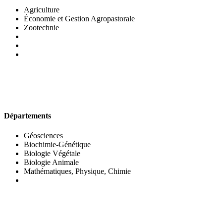
Agriculture
Économie et Gestion Agropastorale
Zootechnie
UFR DES SCIENCES BIOLOGIQUES
Départements
Géosciences
Biochimie-Génétique
Biologie Végétale
Biologie Animale
Mathématiques, Physique, Chimie
UFR DES SCIENCES SOCIALES