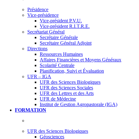
Présidence
Vice-présidence
Vice-président P.V.U.
Vice-président R.I.T.R.E.
Secrétariat Général
Secrétaire Générale
Secrétaire Général Adjoint
Directions
Ressources Humaines
Affaires Financières et Moyens Généraux
Scolarité Centrale
Planification, Suivi et Évaluation
UFR – IGA
UFR des Sciences Biologiques
UFR des Sciences Sociales
UFR des Lettres et des Arts
UFR de Médecine
Institut de Gestion Agropastorale (IGA)
FORMATION
UFR des Sciences Biologiques
Géosciences