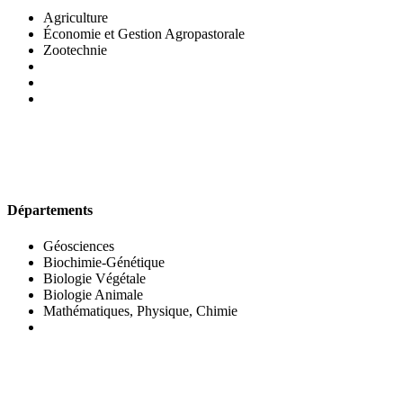
Agriculture
Économie et Gestion Agropastorale
Zootechnie
UFR DES SCIENCES BIOLOGIQUES
Départements
Géosciences
Biochimie-Génétique
Biologie Végétale
Biologie Animale
Mathématiques, Physique, Chimie
UFR DES SCIENCES SOCIALES