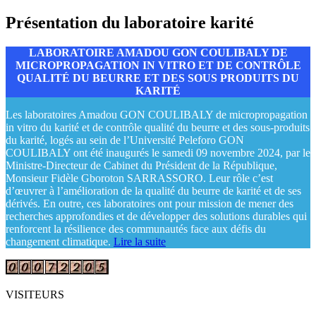
Présentation du laboratoire karité
LABORATOIRE AMADOU GON COULIBALY DE
MICROPROPAGATION IN VITRO ET DE CONTRÔLE
QUALITÉ DU BEURRE ET DES SOUS PRODUITS DU
KARITÉ
Les laboratoires Amadou GON COULIBALY de micropropagation
in vitro du karité et de contrôle qualité du beurre et des sous-produits
du karité, logés au sein de l’Université Peleforo GON
COULIBALY ont été inaugurés le samedi 09 novembre 2024, par le
Ministre-Directeur de Cabinet du Président de la République,
Monsieur Fidèle Gboroton SARRASSORO. Leur rôle c’est
d’œuvrer à l’amélioration de la qualité du beurre de karité et de ses
dérivés. En outre, ces laboratoires ont pour mission de mener des
recherches approfondies et de développer des solutions durables qui
renforcent la résilience des communautés face aux défis du
changement climatique.
Lire la suite
VISITEURS