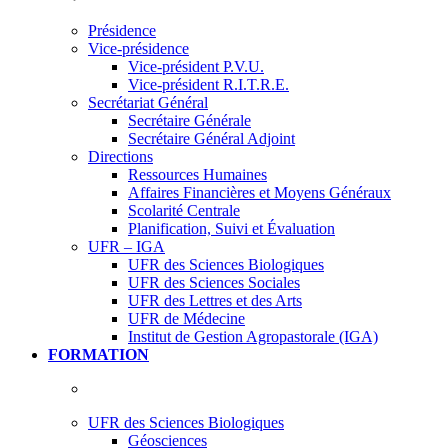
Présidence
Vice-présidence
Vice-président P.V.U.
Vice-président R.I.T.R.E.
Secrétariat Général
Secrétaire Générale
Secrétaire Général Adjoint
Directions
Ressources Humaines
Affaires Financières et Moyens Généraux
Scolarité Centrale
Planification, Suivi et Évaluation
UFR – IGA
UFR des Sciences Biologiques
UFR des Sciences Sociales
UFR des Lettres et des Arts
UFR de Médecine
Institut de Gestion Agropastorale (IGA)
FORMATION
UFR des Sciences Biologiques
Géosciences