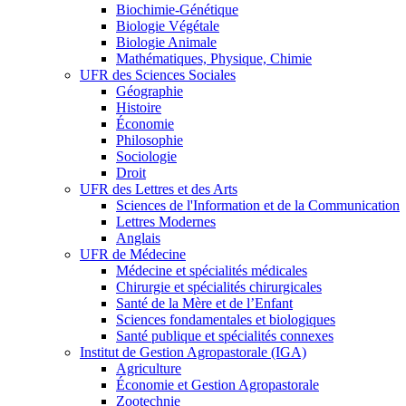
Biochimie-Génétique
Biologie Végétale
Biologie Animale
Mathématiques, Physique, Chimie
UFR des Sciences Sociales
Géographie
Histoire
Économie
Philosophie
Sociologie
Droit
UFR des Lettres et des Arts
Sciences de l'Information et de la Communication
Lettres Modernes
Anglais
UFR de Médecine
Médecine et spécialités médicales
Chirurgie et spécialités chirurgicales
Santé de la Mère et de l’Enfant
Sciences fondamentales et biologiques
Santé publique et spécialités connexes
Institut de Gestion Agropastorale (IGA)
Agriculture
Économie et Gestion Agropastorale
Zootechnie