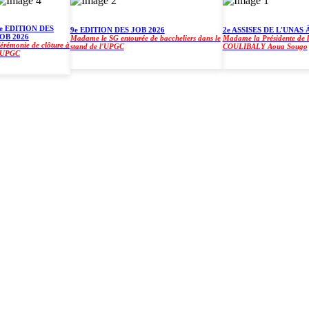
DITION DES
9e EDITION DES JOB 2026
2e ASSISES DE L'UNAS À L
2026
Madame le SG entourée de baccheliers dans le
Madame la Présidente de l'UP
onie de clôture à
stand de l'UPGC
COULIBALY Aoua Sougo
GC
)