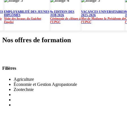
EMPLOYABILITÉ DES JEUNES
9e EDITION DES
VACANCES UNIVERSITAIRES
9e E
DIPLÔMÉS
JOB 2026
2025-2026
JOB 
isite des locaux du Guichet
Cérémonie de clôture à
Mot de Madame la Présidente de
Cérém
Emploi
l'UPGC
l'UPGC
l'UP
Nos offres de formation
INSTITUT DE GESTION AGROPASTORALE (IGA
Filières
Agriculture
Économie et Gestion Agropastorale
Zootechnie