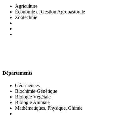
Agriculture
Économie et Gestion Agropastorale
Zootechnie
UFR DES SCIENCES BIOLOGIQUES
Départements
Géosciences
Biochimie-Génétique
Biologie Végétale
Biologie Animale
Mathématiques, Physique, Chimie
UFR DES SCIENCES SOCIALES