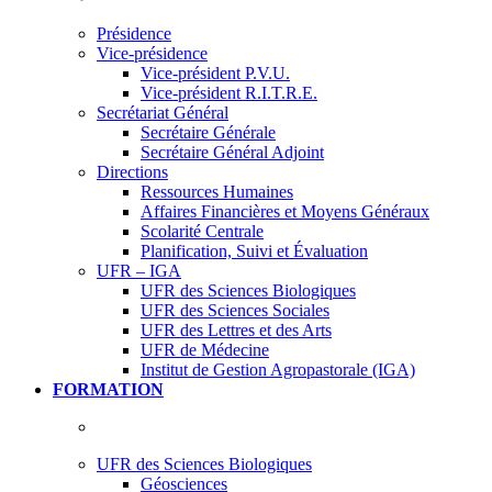
Présidence
Vice-présidence
Vice-président P.V.U.
Vice-président R.I.T.R.E.
Secrétariat Général
Secrétaire Générale
Secrétaire Général Adjoint
Directions
Ressources Humaines
Affaires Financières et Moyens Généraux
Scolarité Centrale
Planification, Suivi et Évaluation
UFR – IGA
UFR des Sciences Biologiques
UFR des Sciences Sociales
UFR des Lettres et des Arts
UFR de Médecine
Institut de Gestion Agropastorale (IGA)
FORMATION
UFR des Sciences Biologiques
Géosciences