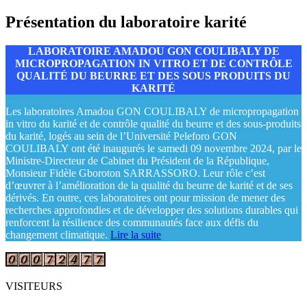
Présentation du laboratoire karité
LABORATOIRE AMADOU GON COULIBALY DE
MICROPROPAGATION IN VITRO ET DE CONTRÔLE
QUALITÉ DU BEURRE ET DES SOUS PRODUITS DU
KARITÉ
Les laboratoires Amadou GON COULIBALY de micropropagation
in vitro du karité et de contrôle qualité du beurre et des sous-produits
du karité, logés au sein de l’Université Peleforo GON
COULIBALY ont été inaugurés le samedi 09 novembre 2024, par le
Ministre-Directeur de Cabinet du Président de la République,
Monsieur Fidèle Gboroton SARRASSORO. Leur rôle c’est
d’œuvrer à l’amélioration de la qualité du beurre de karité et de ses
dérivés. En outre, ces laboratoires ont pour mission de mener des
recherches approfondies et de développer des solutions durables qui
renforcent la résilience des communautés face aux défis du
changement climatique.
Lire la suite
VISITEURS