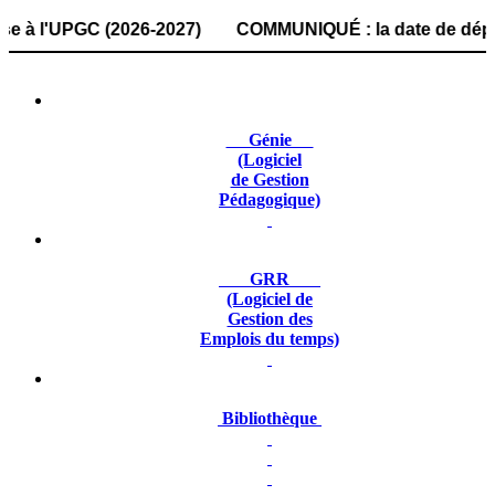
'UPGC (2026-2027) COMMUNIQUÉ : la date de dépôt des doss
Génie
(Logiciel
de Gestion
Pédagogique)
GRR
(Logiciel de
Gestion des
Emplois du temps)
Bibliothèque