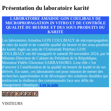
Présentation du laboratoire karité
LABORATOIRE AMADOU GON COULIBALY DE
MICROPROPAGATION IN VITRO ET DE CONTRÔLE
QUALITÉ DU BEURRE ET DES SOUS PRODUITS DU
KARITÉ
Les laboratoires Amadou GON COULIBALY de micropropagation
in vitro du karité et de contrôle qualité du beurre et des sous-produits
du karité, logés au sein de l’Université Peleforo GON
COULIBALY ont été inaugurés le samedi 09 novembre 2024, par le
Ministre-Directeur de Cabinet du Président de la République,
Monsieur Fidèle Gboroton SARRASSORO. Leur rôle c’est
d’œuvrer à l’amélioration de la qualité du beurre de karité et de ses
dérivés. En outre, ces laboratoires ont pour mission de mener des
recherches approfondies et de développer des solutions durables qui
renforcent la résilience des communautés face aux défis du
changement climatique.
Lire la suite
VISITEURS