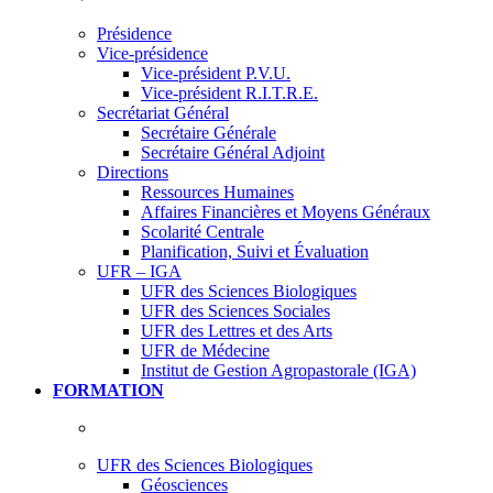
Présidence
Vice-présidence
Vice-président P.V.U.
Vice-président R.I.T.R.E.
Secrétariat Général
Secrétaire Générale
Secrétaire Général Adjoint
Directions
Ressources Humaines
Affaires Financières et Moyens Généraux
Scolarité Centrale
Planification, Suivi et Évaluation
UFR – IGA
UFR des Sciences Biologiques
UFR des Sciences Sociales
UFR des Lettres et des Arts
UFR de Médecine
Institut de Gestion Agropastorale (IGA)
FORMATION
UFR des Sciences Biologiques
Géosciences