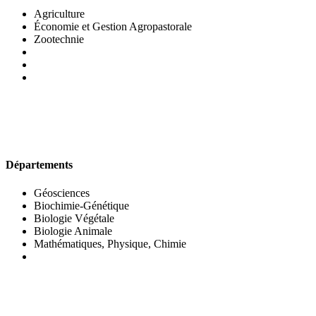
Agriculture
Économie et Gestion Agropastorale
Zootechnie
UFR DES SCIENCES BIOLOGIQUES
Départements
Géosciences
Biochimie-Génétique
Biologie Végétale
Biologie Animale
Mathématiques, Physique, Chimie
UFR DES SCIENCES SOCIALES