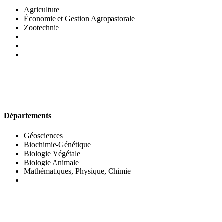
Agriculture
Économie et Gestion Agropastorale
Zootechnie
UFR DES SCIENCES BIOLOGIQUES
Départements
Géosciences
Biochimie-Génétique
Biologie Végétale
Biologie Animale
Mathématiques, Physique, Chimie
UFR DES SCIENCES SOCIALES