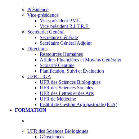
Présidence
Vice-présidence
Vice-président P.V.U.
Vice-président R.I.T.R.E.
Secrétariat Général
Secrétaire Générale
Secrétaire Général Adjoint
Directions
Ressources Humaines
Affaires Financières et Moyens Généraux
Scolarité Centrale
Planification, Suivi et Évaluation
UFR – IGA
UFR des Sciences Biologiques
UFR des Sciences Sociales
UFR des Lettres et des Arts
UFR de Médecine
Institut de Gestion Agropastorale (IGA)
FORMATION
UFR des Sciences Biologiques
Géosciences