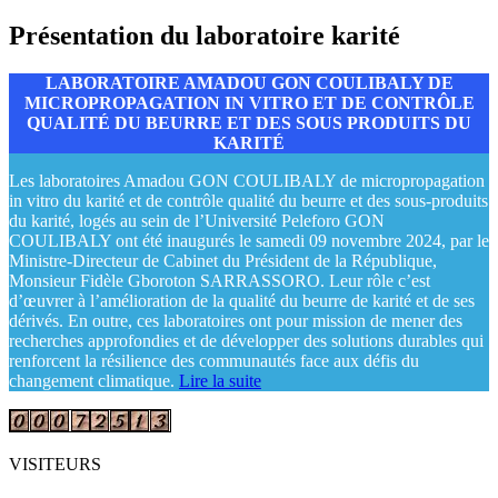
Présentation du laboratoire karité
LABORATOIRE AMADOU GON COULIBALY DE
MICROPROPAGATION IN VITRO ET DE CONTRÔLE
QUALITÉ DU BEURRE ET DES SOUS PRODUITS DU
KARITÉ
Les laboratoires Amadou GON COULIBALY de micropropagation
in vitro du karité et de contrôle qualité du beurre et des sous-produits
du karité, logés au sein de l’Université Peleforo GON
COULIBALY ont été inaugurés le samedi 09 novembre 2024, par le
Ministre-Directeur de Cabinet du Président de la République,
Monsieur Fidèle Gboroton SARRASSORO. Leur rôle c’est
d’œuvrer à l’amélioration de la qualité du beurre de karité et de ses
dérivés. En outre, ces laboratoires ont pour mission de mener des
recherches approfondies et de développer des solutions durables qui
renforcent la résilience des communautés face aux défis du
changement climatique.
Lire la suite
VISITEURS