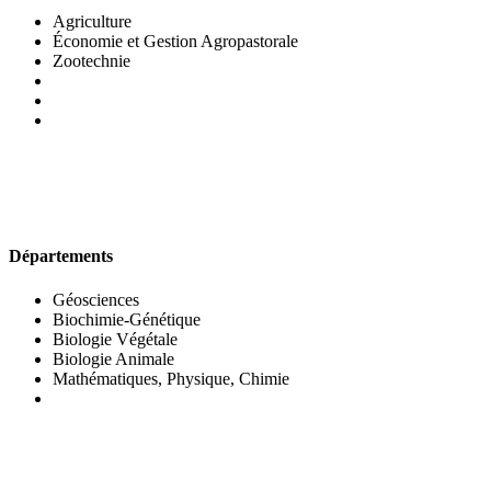
Agriculture
Économie et Gestion Agropastorale
Zootechnie
UFR DES SCIENCES BIOLOGIQUES
Départements
Géosciences
Biochimie-Génétique
Biologie Végétale
Biologie Animale
Mathématiques, Physique, Chimie
UFR DES SCIENCES SOCIALES