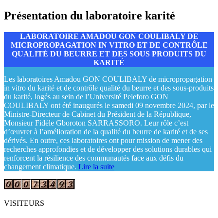
Présentation du laboratoire karité
LABORATOIRE AMADOU GON COULIBALY DE
MICROPROPAGATION IN VITRO ET DE CONTRÔLE
QUALITÉ DU BEURRE ET DES SOUS PRODUITS DU
KARITÉ
Les laboratoires Amadou GON COULIBALY de micropropagation
in vitro du karité et de contrôle qualité du beurre et des sous-produits
du karité, logés au sein de l’Université Peleforo GON
COULIBALY ont été inaugurés le samedi 09 novembre 2024, par le
Ministre-Directeur de Cabinet du Président de la République,
Monsieur Fidèle Gboroton SARRASSORO. Leur rôle c’est
d’œuvrer à l’amélioration de la qualité du beurre de karité et de ses
dérivés. En outre, ces laboratoires ont pour mission de mener des
recherches approfondies et de développer des solutions durables qui
renforcent la résilience des communautés face aux défis du
changement climatique.
Lire la suite
VISITEURS