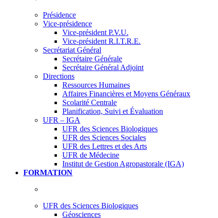
Présidence
Vice-présidence
Vice-président P.V.U.
Vice-président R.I.T.R.E.
Secrétariat Général
Secrétaire Générale
Secrétaire Général Adjoint
Directions
Ressources Humaines
Affaires Financières et Moyens Généraux
Scolarité Centrale
Planification, Suivi et Évaluation
UFR – IGA
UFR des Sciences Biologiques
UFR des Sciences Sociales
UFR des Lettres et des Arts
UFR de Médecine
Institut de Gestion Agropastorale (IGA)
FORMATION
UFR des Sciences Biologiques
Géosciences