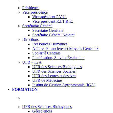
Présidence
Vice-présidence
Vice-président P.V.U.
Vice-président R.I.T.R.E.
Secrétariat Général
Secrétaire Générale
Secrétaire Général Adjoint
Directions
Ressources Humaines
Affaires Financières et Moyens Généraux
Scolarité Centrale
Planification, Suivi et Évaluation
UFR – IGA
UFR des Sciences Biologiques
UFR des Sciences Sociales
UFR des Lettres et des Arts
UFR de Médecine
Institut de Gestion Agropastorale (IGA)
FORMATION
UFR des Sciences Biologiques
Géosciences