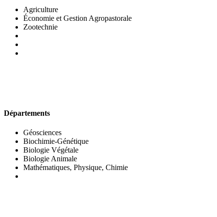
Agriculture
Économie et Gestion Agropastorale
Zootechnie
UFR DES SCIENCES BIOLOGIQUES
Départements
Géosciences
Biochimie-Génétique
Biologie Végétale
Biologie Animale
Mathématiques, Physique, Chimie
UFR DES SCIENCES SOCIALES