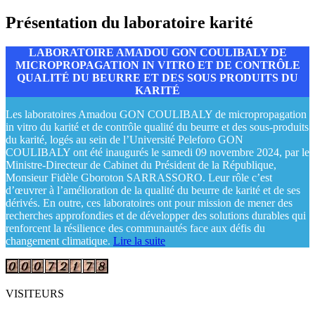
Présentation du laboratoire karité
LABORATOIRE AMADOU GON COULIBALY DE
MICROPROPAGATION IN VITRO ET DE CONTRÔLE
QUALITÉ DU BEURRE ET DES SOUS PRODUITS DU
KARITÉ
Les laboratoires Amadou GON COULIBALY de micropropagation
in vitro du karité et de contrôle qualité du beurre et des sous-produits
du karité, logés au sein de l’Université Peleforo GON
COULIBALY ont été inaugurés le samedi 09 novembre 2024, par le
Ministre-Directeur de Cabinet du Président de la République,
Monsieur Fidèle Gboroton SARRASSORO. Leur rôle c’est
d’œuvrer à l’amélioration de la qualité du beurre de karité et de ses
dérivés. En outre, ces laboratoires ont pour mission de mener des
recherches approfondies et de développer des solutions durables qui
renforcent la résilience des communautés face aux défis du
changement climatique.
Lire la suite
VISITEURS