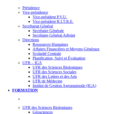
Présidence
Vice-présidence
Vice-président P.V.U.
Vice-président R.I.T.R.E.
Secrétariat Général
Secrétaire Générale
Secrétaire Général Adjoint
Directions
Ressources Humaines
Affaires Financières et Moyens Généraux
Scolarité Centrale
Planification, Suivi et Évaluation
UFR – IGA
UFR des Sciences Biologiques
UFR des Sciences Sociales
UFR des Lettres et des Arts
UFR de Médecine
Institut de Gestion Agropastorale (IGA)
FORMATION
UFR des Sciences Biologiques
Géosciences