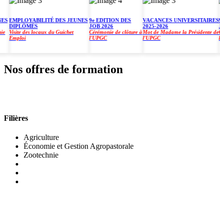
EMPLOYABILITÉ DES JEUNES
9e EDITION DES
VACANCES UNIVERSITAIRES
9e 
DIPLÔMÉS
JOB 2026
2025-2026
JOB
Visite des locaux du Guichet
Cérémonie de clôture à
Mot de Madame la Présidente de
Céré
Emploi
l'UPGC
l'UPGC
l'U
Nos offres de formation
INSTITUT DE GESTION AGROPASTORALE (IGA
Filières
Agriculture
Économie et Gestion Agropastorale
Zootechnie