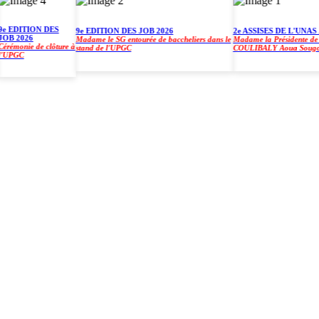
EDITION DES
9e EDITION DES JOB 2026
2e ASSISES DE L'UNAS À 
 2026
Madame le SG entourée de baccheliers dans le
Madame la Présidente de l'U
monie de clôture à
stand de l'UPGC
COULIBALY Aoua Sougo
PGC
)