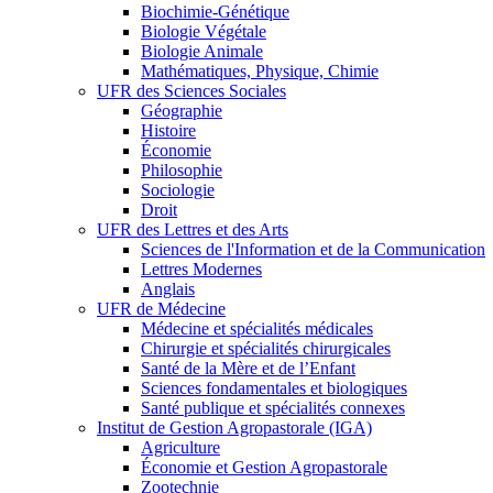
Biochimie-Génétique
Biologie Végétale
Biologie Animale
Mathématiques, Physique, Chimie
UFR des Sciences Sociales
Géographie
Histoire
Économie
Philosophie
Sociologie
Droit
UFR des Lettres et des Arts
Sciences de l'Information et de la Communication
Lettres Modernes
Anglais
UFR de Médecine
Médecine et spécialités médicales
Chirurgie et spécialités chirurgicales
Santé de la Mère et de l’Enfant
Sciences fondamentales et biologiques
Santé publique et spécialités connexes
Institut de Gestion Agropastorale (IGA)
Agriculture
Économie et Gestion Agropastorale
Zootechnie