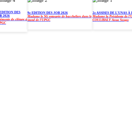
ITION DES
9e EDITION DES JOB 2026
2e ASSISES DE L'UNAS À L'
026
Madame le SG entourée de baccheliers dans le
Madame la Présidente de l'UPGC
ie de clôture à
stand de l'UPGC
COULIBALY Aoua Sougo
)