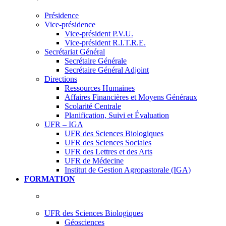
Présidence
Vice-présidence
Vice-président P.V.U.
Vice-président R.I.T.R.E.
Secrétariat Général
Secrétaire Générale
Secrétaire Général Adjoint
Directions
Ressources Humaines
Affaires Financières et Moyens Généraux
Scolarité Centrale
Planification, Suivi et Évaluation
UFR – IGA
UFR des Sciences Biologiques
UFR des Sciences Sociales
UFR des Lettres et des Arts
UFR de Médecine
Institut de Gestion Agropastorale (IGA)
FORMATION
UFR des Sciences Biologiques
Géosciences