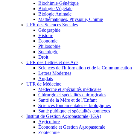
Biochimie-Génétique
Biologie Végétale
Biologie Animale
Mathématiques, Physique, Chimie
UFR des Sciences Sociales
Géographie
Histoire
Économie
Philosophie
Sociologie
Droit
UFR des Lettres et des Arts
Sciences de l'Information et de la Communication
Lettres Modernes
Anglais
UFR de Médecine
Médecine et spécialités médicales
Chirurgie et spécialités chirurgicales
Santé de la Mère et de l’Enfant
Sciences fondamentales et biologiques
Santé publique et spécialités connexes
Institut de Gestion Agropastorale (IGA)
Agriculture
Économie et Gestion Agropastorale
Zootechnie