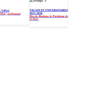
VACANCES UNIVERSITAIRES
UPGC
2025-2026
, professeure
Mot de Madame la Présidente de
l'UPGC