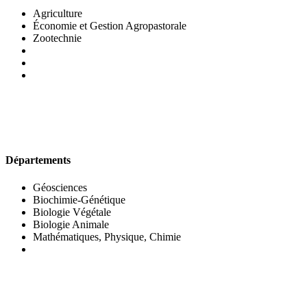
Agriculture
Économie et Gestion Agropastorale
Zootechnie
UFR DES SCIENCES BIOLOGIQUES
Départements
Géosciences
Biochimie-Génétique
Biologie Végétale
Biologie Animale
Mathématiques, Physique, Chimie
UFR DES SCIENCES SOCIALES