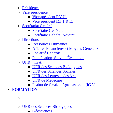
Présidence
Vice-présidence
Vice-président P.V.U.
Vice-président R.I.T.R.E.
Secrétariat Général
Secrétaire Générale
Secrétaire Général Adjoint
Directions
Ressources Humaines
Affaires Financières et Moyens Généraux
Scolarité Centrale
Planification, Suivi et Évaluation
UFR – IGA
UFR des Sciences Biologiques
UFR des Sciences Sociales
UFR des Lettres et des Arts
UFR de Médecine
Institut de Gestion Agropastorale (IGA)
FORMATION
UFR des Sciences Biologiques
Géosciences