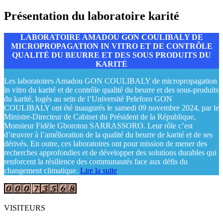
Présentation du laboratoire karité
LABORATOIRE AMADOU GON COULIBALY DE
MICROPROPAGATION IN VITRO ET DE CONTRÔLE
QUALITÉ DU BEURRE ET DES SOUS PRODUITS DU
KARITÉ
Les laboratoires Amadou GON COULIBALY de micropropagation
in vitro du karité et de contrôle qualité du beurre et des sous-produits
du karité, logés au sein de l’Université Peleforo GON
COULIBALY ont été inaugurés le samedi 09 novembre 2024, par le
Ministre-Directeur de Cabinet du Président de la République,
Monsieur Fidèle Gboroton SARRASSORO. Leur rôle c’est
d’œuvrer à l’amélioration de la qualité du beurre de karité et de ses
dérivés. En outre, ces laboratoires ont pour mission de mener des
recherches approfondies et de développer des solutions durables qui
renforcent la résilience des communautés face aux défis du
changement climatique.
Lire la suite
VISITEURS