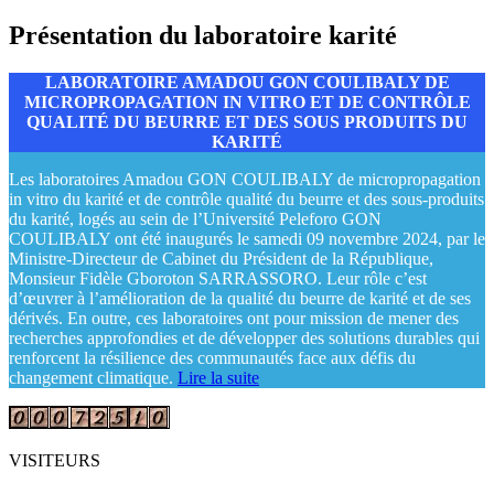
Présentation du laboratoire karité
LABORATOIRE AMADOU GON COULIBALY DE
MICROPROPAGATION IN VITRO ET DE CONTRÔLE
QUALITÉ DU BEURRE ET DES SOUS PRODUITS DU
KARITÉ
Les laboratoires Amadou GON COULIBALY de micropropagation
in vitro du karité et de contrôle qualité du beurre et des sous-produits
du karité, logés au sein de l’Université Peleforo GON
COULIBALY ont été inaugurés le samedi 09 novembre 2024, par le
Ministre-Directeur de Cabinet du Président de la République,
Monsieur Fidèle Gboroton SARRASSORO. Leur rôle c’est
d’œuvrer à l’amélioration de la qualité du beurre de karité et de ses
dérivés. En outre, ces laboratoires ont pour mission de mener des
recherches approfondies et de développer des solutions durables qui
renforcent la résilience des communautés face aux défis du
changement climatique.
Lire la suite
VISITEURS