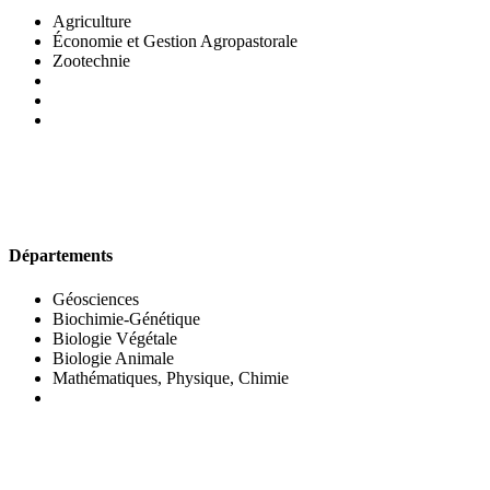
Agriculture
Économie et Gestion Agropastorale
Zootechnie
UFR DES SCIENCES BIOLOGIQUES
Départements
Géosciences
Biochimie-Génétique
Biologie Végétale
Biologie Animale
Mathématiques, Physique, Chimie
UFR DES SCIENCES SOCIALES