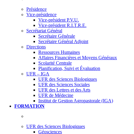
Présidence
Vice-présidence
Vice-président P.V.U.
Vice-président R.I.T.R.E.
Secrétariat Général
Secrétaire Générale
Secrétaire Général Adjoint
Directions
Ressources Humaines
Affaires Financières et Moyens Généraux
Scolarité Centrale
Planification, Suivi et Évaluation
UFR – IGA
UFR des Sciences Biologiques
UFR des Sciences Sociales
UFR des Lettres et des Arts
UFR de Médecine
Institut de Gestion Agropastorale (IGA)
FORMATION
UFR des Sciences Biologiques
Géosciences