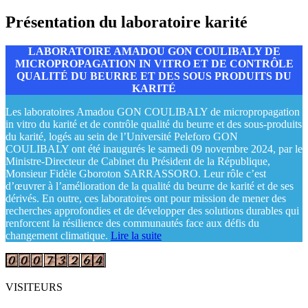
Présentation du laboratoire karité
LABORATOIRE AMADOU GON COULIBALY DE
MICROPROPAGATION IN VITRO ET DE CONTRÔLE
QUALITÉ DU BEURRE ET DES SOUS PRODUITS DU
KARITÉ
Les laboratoires Amadou GON COULIBALY de micropropagation
in vitro du karité et de contrôle qualité du beurre et des sous-produits
du karité, logés au sein de l’Université Peleforo GON
COULIBALY ont été inaugurés le samedi 09 novembre 2024, par le
Ministre-Directeur de Cabinet du Président de la République,
Monsieur Fidèle Gboroton SARRASSORO. Leur rôle c’est
d’œuvrer à l’amélioration de la qualité du beurre de karité et de ses
dérivés. En outre, ces laboratoires ont pour mission de mener des
recherches approfondies et de développer des solutions durables qui
renforcent la résilience des communautés face aux défis du
changement climatique.
Lire la suite
VISITEURS