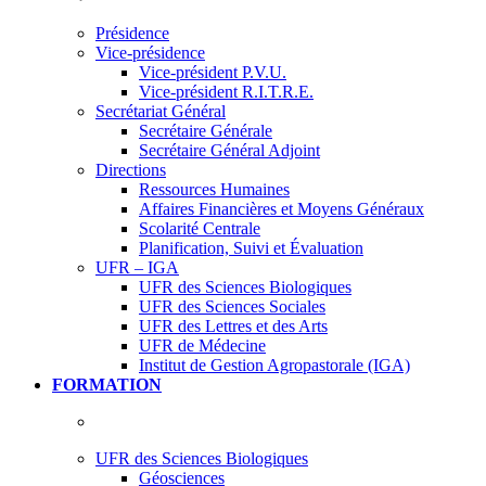
Présidence
Vice-présidence
Vice-président P.V.U.
Vice-président R.I.T.R.E.
Secrétariat Général
Secrétaire Générale
Secrétaire Général Adjoint
Directions
Ressources Humaines
Affaires Financières et Moyens Généraux
Scolarité Centrale
Planification, Suivi et Évaluation
UFR – IGA
UFR des Sciences Biologiques
UFR des Sciences Sociales
UFR des Lettres et des Arts
UFR de Médecine
Institut de Gestion Agropastorale (IGA)
FORMATION
UFR des Sciences Biologiques
Géosciences