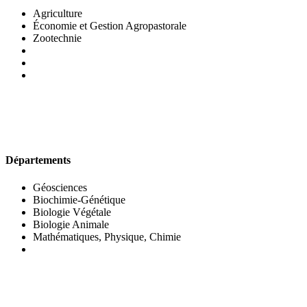
Agriculture
Économie et Gestion Agropastorale
Zootechnie
UFR DES SCIENCES BIOLOGIQUES
Départements
Géosciences
Biochimie-Génétique
Biologie Végétale
Biologie Animale
Mathématiques, Physique, Chimie
UFR DES SCIENCES SOCIALES