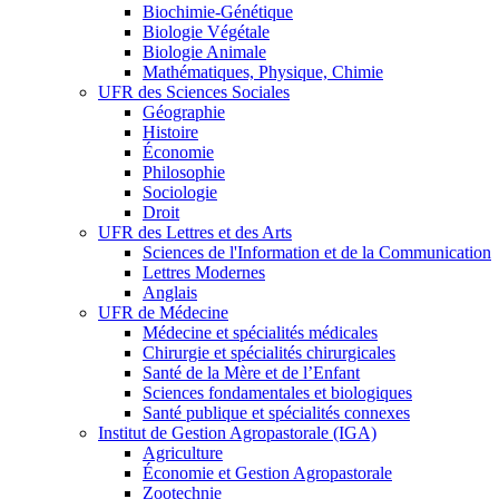
Biochimie-Génétique
Biologie Végétale
Biologie Animale
Mathématiques, Physique, Chimie
UFR des Sciences Sociales
Géographie
Histoire
Économie
Philosophie
Sociologie
Droit
UFR des Lettres et des Arts
Sciences de l'Information et de la Communication
Lettres Modernes
Anglais
UFR de Médecine
Médecine et spécialités médicales
Chirurgie et spécialités chirurgicales
Santé de la Mère et de l’Enfant
Sciences fondamentales et biologiques
Santé publique et spécialités connexes
Institut de Gestion Agropastorale (IGA)
Agriculture
Économie et Gestion Agropastorale
Zootechnie