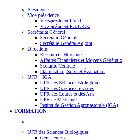
Présidence
Vice-présidence
Vice-président P.V.U.
Vice-président R.I.T.R.E.
Secrétariat Général
Secrétaire Générale
Secrétaire Général Adjoint
Directions
Ressources Humaines
Affaires Financières et Moyens Généraux
Scolarité Centrale
Planification, Suivi et Évaluation
UFR – IGA
UFR des Sciences Biologiques
UFR des Sciences Sociales
UFR des Lettres et des Arts
UFR de Médecine
Institut de Gestion Agropastorale (IGA)
FORMATION
UFR des Sciences Biologiques
Géosciences