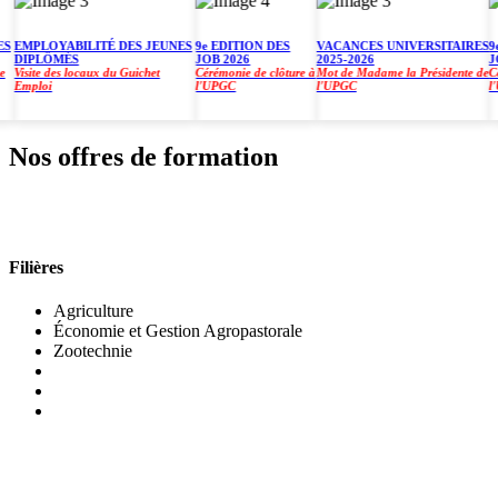
MPLOYABILITÉ DES JEUNES
9e EDITION DES
VACANCES UNIVERSITAIRES
9e E
DIPLÔMÉS
JOB 2026
2025-2026
JOB 
isite des locaux du Guichet
Cérémonie de clôture à
Mot de Madame la Présidente de
Cérém
mploi
l'UPGC
l'UPGC
l'UP
Nos offres de formation
INSTITUT DE GESTION AGROPASTORALE (IGA
Filières
Agriculture
Économie et Gestion Agropastorale
Zootechnie