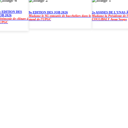
DITION DES
9e EDITION DES JOB 2026
2e ASSISES DE L'UNAS À L
2026
Madame le SG entourée de baccheliers dans le
Madame la Présidente de l'UPG
onie de clôture à
stand de l'UPGC
COULIBALY Aoua Sougo
GC
)