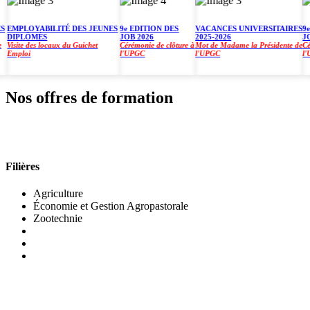
MPLOYABILITÉ DES JEUNES
9e EDITION DES
VACANCES UNIVERSITAIRES
9e E
IPLÔMÉS
JOB 2026
2025-2026
JOB 
isite des locaux du Guichet
Cérémonie de clôture à
Mot de Madame la Présidente de
Cérém
mploi
l'UPGC
l'UPGC
l'UP
Nos offres de formation
INSTITUT DE GESTION AGROPASTORALE (IGA
Filières
Agriculture
Économie et Gestion Agropastorale
Zootechnie