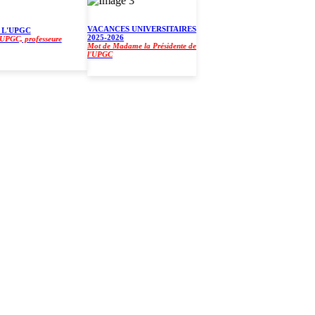
VACANCES UNIVERSITAIRES
'UPGC
2025-2026
C, professeure
Mot de Madame la Présidente de
l'UPGC