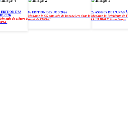
DITION DES
9e EDITION DES JOB 2026
2e ASSISES DE L'UNAS À L
2026
Madame le SG entourée de baccheliers dans le
Madame la Présidente de l'UPG
onie de clôture à
stand de l'UPGC
COULIBALY Aoua Sougo
GC
)