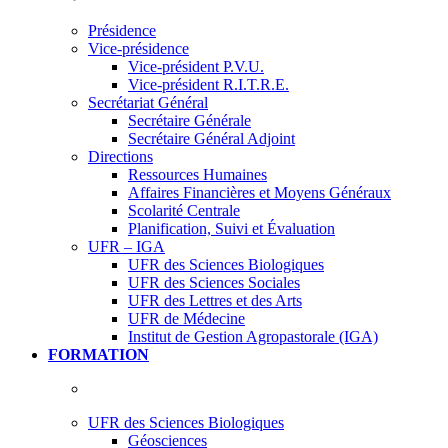
Présidence
Vice-présidence
Vice-président P.V.U.
Vice-président R.I.T.R.E.
Secrétariat Général
Secrétaire Générale
Secrétaire Général Adjoint
Directions
Ressources Humaines
Affaires Financières et Moyens Généraux
Scolarité Centrale
Planification, Suivi et Évaluation
UFR – IGA
UFR des Sciences Biologiques
UFR des Sciences Sociales
UFR des Lettres et des Arts
UFR de Médecine
Institut de Gestion Agropastorale (IGA)
FORMATION
UFR des Sciences Biologiques
Géosciences