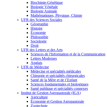
Biochimie-Génétique
Biologie Végétale
Biologie Animale
Mathématiques, Physique, Chimie
UFR des Sciences Sociales
Géographie
Histoire
Économie
Philosophie
Sociologie
Droit
UFR des Lettres et des Arts
Sciences de l'Information et de la Communication
Lettres Modernes
Anglais
UFR de Médecine
Médecine et spécialités médicales
Chirurgie et spécialités chirurgicales
Santé de la Mère et de l’Enfant
Sciences fondamentales et biologiques
Santé publique et spécialités connexes
Institut de Gestion Agropastorale (IGA)
Agriculture
Économie et Gestion Agropastorale
Zootechnie