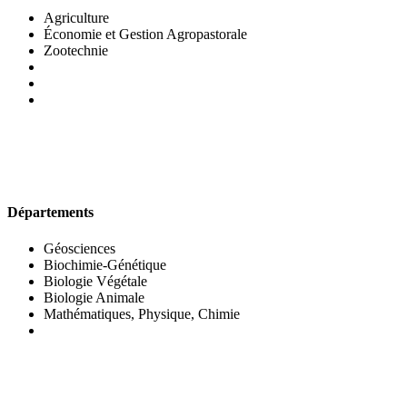
Agriculture
Économie et Gestion Agropastorale
Zootechnie
UFR DES SCIENCES BIOLOGIQUES
Départements
Géosciences
Biochimie-Génétique
Biologie Végétale
Biologie Animale
Mathématiques, Physique, Chimie
UFR DES SCIENCES SOCIALES