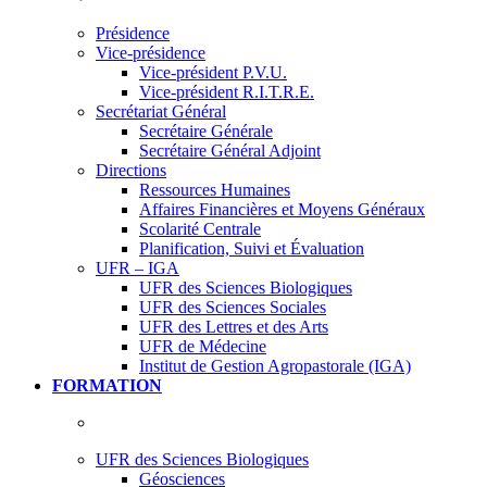
Présidence
Vice-présidence
Vice-président P.V.U.
Vice-président R.I.T.R.E.
Secrétariat Général
Secrétaire Générale
Secrétaire Général Adjoint
Directions
Ressources Humaines
Affaires Financières et Moyens Généraux
Scolarité Centrale
Planification, Suivi et Évaluation
UFR – IGA
UFR des Sciences Biologiques
UFR des Sciences Sociales
UFR des Lettres et des Arts
UFR de Médecine
Institut de Gestion Agropastorale (IGA)
FORMATION
UFR des Sciences Biologiques
Géosciences