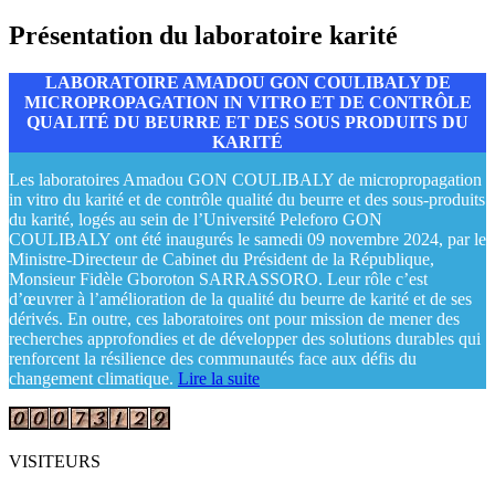
Présentation du laboratoire karité
LABORATOIRE AMADOU GON COULIBALY DE
MICROPROPAGATION IN VITRO ET DE CONTRÔLE
QUALITÉ DU BEURRE ET DES SOUS PRODUITS DU
KARITÉ
Les laboratoires Amadou GON COULIBALY de micropropagation
in vitro du karité et de contrôle qualité du beurre et des sous-produits
du karité, logés au sein de l’Université Peleforo GON
COULIBALY ont été inaugurés le samedi 09 novembre 2024, par le
Ministre-Directeur de Cabinet du Président de la République,
Monsieur Fidèle Gboroton SARRASSORO. Leur rôle c’est
d’œuvrer à l’amélioration de la qualité du beurre de karité et de ses
dérivés. En outre, ces laboratoires ont pour mission de mener des
recherches approfondies et de développer des solutions durables qui
renforcent la résilience des communautés face aux défis du
changement climatique.
Lire la suite
VISITEURS