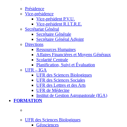
Présidence
Vice-présidence
Vice-président P.V.U.
Vice-président R.I.T.R.E.
Secrétariat Général
Secrétaire Générale
Secrétaire Général Adjoint
Directions
Ressources Humaines
Affaires Financières et Moyens Généraux
Scolarité Centrale
Planification, Suivi et Évaluation
UFR – IGA
UFR des Sciences Biologiques
UFR des Sciences Sociales
UFR des Lettres et des Arts
UFR de Médecine
Institut de Gestion Agropastorale (IGA)
FORMATION
UFR des Sciences Biologiques
Géosciences