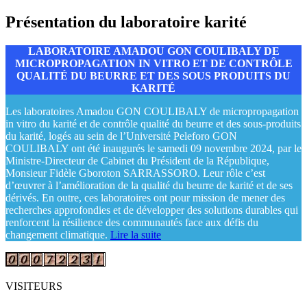
Présentation du laboratoire karité
LABORATOIRE AMADOU GON COULIBALY DE
MICROPROPAGATION IN VITRO ET DE CONTRÔLE
QUALITÉ DU BEURRE ET DES SOUS PRODUITS DU
KARITÉ
Les laboratoires Amadou GON COULIBALY de micropropagation
in vitro du karité et de contrôle qualité du beurre et des sous-produits
du karité, logés au sein de l’Université Peleforo GON
COULIBALY ont été inaugurés le samedi 09 novembre 2024, par le
Ministre-Directeur de Cabinet du Président de la République,
Monsieur Fidèle Gboroton SARRASSORO. Leur rôle c’est
d’œuvrer à l’amélioration de la qualité du beurre de karité et de ses
dérivés. En outre, ces laboratoires ont pour mission de mener des
recherches approfondies et de développer des solutions durables qui
renforcent la résilience des communautés face aux défis du
changement climatique.
Lire la suite
VISITEURS