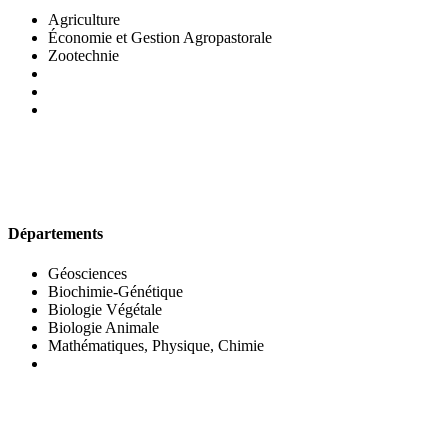
Agriculture
Économie et Gestion Agropastorale
Zootechnie
UFR DES SCIENCES BIOLOGIQUES
Départements
Géosciences
Biochimie-Génétique
Biologie Végétale
Biologie Animale
Mathématiques, Physique, Chimie
UFR DES SCIENCES SOCIALES