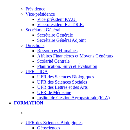
Présidence
Vice-présidence
Vice-président P.V.U.
Vice-président R.I.T.R.E.
Secrétariat Général
Secrétaire Générale
Secrétaire Général Adjoint
Directions
Ressources Humaines
Affaires Financières et Moyens Généraux
Scolarité Centrale
Planification, Suivi et Évaluation
UFR – IGA
UFR des Sciences Biologiques
UFR des Sciences Sociales
UFR des Lettres et des Arts
UFR de Médecine
Institut de Gestion Agropastorale (IGA)
FORMATION
UFR des Sciences Biologiques
Géosciences