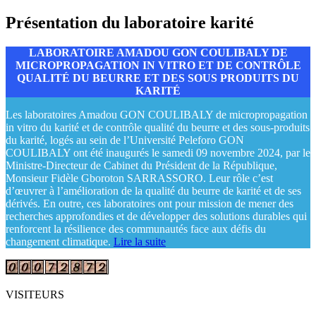
Présentation du laboratoire karité
LABORATOIRE AMADOU GON COULIBALY DE
MICROPROPAGATION IN VITRO ET DE CONTRÔLE
QUALITÉ DU BEURRE ET DES SOUS PRODUITS DU
KARITÉ
Les laboratoires Amadou GON COULIBALY de micropropagation
in vitro du karité et de contrôle qualité du beurre et des sous-produits
du karité, logés au sein de l’Université Peleforo GON
COULIBALY ont été inaugurés le samedi 09 novembre 2024, par le
Ministre-Directeur de Cabinet du Président de la République,
Monsieur Fidèle Gboroton SARRASSORO. Leur rôle c’est
d’œuvrer à l’amélioration de la qualité du beurre de karité et de ses
dérivés. En outre, ces laboratoires ont pour mission de mener des
recherches approfondies et de développer des solutions durables qui
renforcent la résilience des communautés face aux défis du
changement climatique.
Lire la suite
VISITEURS