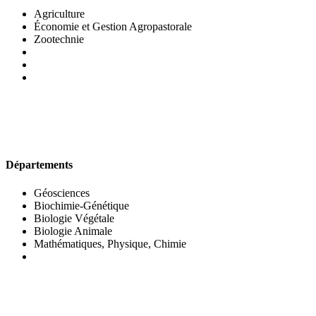
Agriculture
Économie et Gestion Agropastorale
Zootechnie
UFR DES SCIENCES BIOLOGIQUES
Départements
Géosciences
Biochimie-Génétique
Biologie Végétale
Biologie Animale
Mathématiques, Physique, Chimie
UFR DES SCIENCES SOCIALES