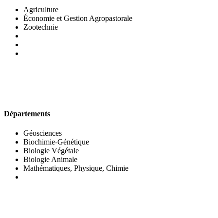
Agriculture
Économie et Gestion Agropastorale
Zootechnie
UFR DES SCIENCES BIOLOGIQUES
Départements
Géosciences
Biochimie-Génétique
Biologie Végétale
Biologie Animale
Mathématiques, Physique, Chimie
UFR DES SCIENCES SOCIALES