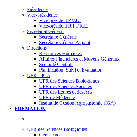
Présidence
Vice-présidence
Vice-président P.V.U.
Vice-président R.I.T.R.E.
Secrétariat Général
Secrétaire Générale
Secrétaire Général Adjoint
Directions
Ressources Humaines
Affaires Financières et Moyens Généraux
Scolarité Centrale
Planification, Suivi et Évaluation
UFR – IGA
UFR des Sciences Biologiques
UFR des Sciences Sociales
UFR des Lettres et des Arts
UFR de Médecine
Institut de Gestion Agropastorale (IGA)
FORMATION
UFR des Sciences Biologiques
Géosciences