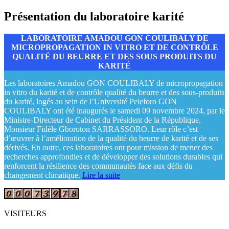
Présentation du laboratoire karité
LABORATOIRE AMADOU GON COULIBALY DE
MICROPROPAGATION IN VITRO ET DE CONTRÔLE
QUALITÉ DU BEURRE ET DES SOUS PRODUITS DU
KARITÉ
Les laboratoires Amadou GON COULIBALY de micropropagation
in vitro du karité et de contrôle qualité du beurre et des sous-produits
du karité, logés au sein de l’Université Peleforo GON
COULIBALY ont été inaugurés le samedi 09 novembre 2024, par le
Ministre-Directeur de Cabinet du Président de la République,
Monsieur Fidèle Gboroton SARRASSORO. Leur rôle c’est
d’œuvrer à l’amélioration de la qualité du beurre de karité et de ses
dérivés. En outre, ces laboratoires ont pour mission de mener des
recherches approfondies et de développer des solutions durables qui
renforcent la résilience des communautés face aux défis du
changement climatique.
Lire la suite
VISITEURS