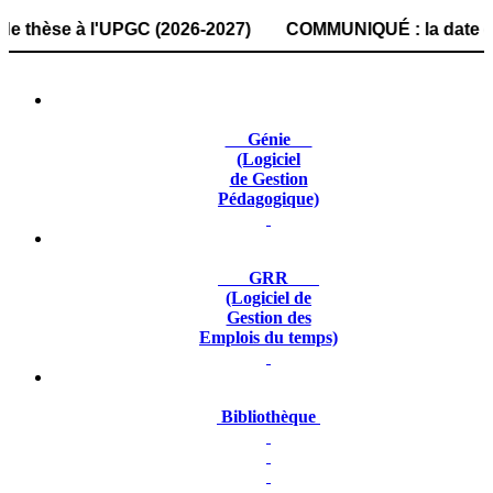
se à l'UPGC (2026-2027) COMMUNIQUÉ : la date de dépôt des
Génie
(Logiciel
de Gestion
Pédagogique)
GRR
(Logiciel de
Gestion des
Emplois du temps)
Bibliothèque