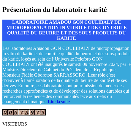
Présentation du laboratoire karité
LABORATOIRE AMADOU GON COULIBALY DE
MICROPROPAGATION IN VITRO ET DE CONTRÔLE
QUALITÉ DU BEURRE ET DES SOUS PRODUITS DU
KARITÉ
Les laboratoires Amadou GON COULIBALY de micropropagation
in vitro du karité et de contrôle qualité du beurre et des sous-produits
du karité, logés au sein de l’Université Peleforo GON
COULIBALY ont été inaugurés le samedi 09 novembre 2024, par le
Ministre-Directeur de Cabinet du Président de la République,
Monsieur Fidèle Gboroton SARRASSORO. Leur rôle c’est
d’œuvrer à l’amélioration de la qualité du beurre de karité et de ses
dérivés. En outre, ces laboratoires ont pour mission de mener des
recherches approfondies et de développer des solutions durables qui
renforcent la résilience des communautés face aux défis du
changement climatique.
Lire la suite
VISITEURS