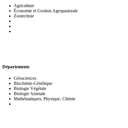
Agriculture
Économie et Gestion Agropastorale
Zootechnie
UFR DES SCIENCES BIOLOGIQUES
Départements
Géosciences
Biochimie-Génétique
Biologie Végétale
Biologie Animale
Mathématiques, Physique, Chimie
UFR DES SCIENCES SOCIALES