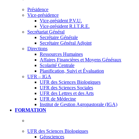
Présidence
Vice-présidence
Vice-président P.V.U.
Vice-président R.I.T.R.E.
Secrétariat Général
Secrétaire Générale
Secrétaire Général Adjoint
Directions
Ressources Humaines
Affaires Financières et Moyens Généraux
Scolarité Centrale
Planification, Suivi et Évaluation
UFR – IGA
UFR des Sciences Biologiques
UFR des Sciences Sociales
UFR des Lettres et des Arts
UFR de Médecine
Institut de Gestion Agropastorale (IGA)
FORMATION
UFR des Sciences Biologiques
Géosciences