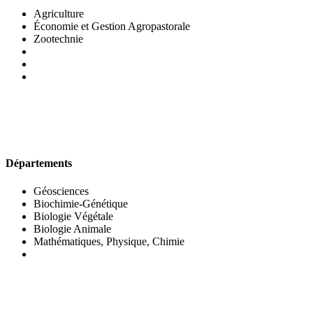
Agriculture
Économie et Gestion Agropastorale
Zootechnie
UFR DES SCIENCES BIOLOGIQUES
Départements
Géosciences
Biochimie-Génétique
Biologie Végétale
Biologie Animale
Mathématiques, Physique, Chimie
UFR DES SCIENCES SOCIALES