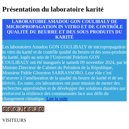
Présentation du laboratoire karité
LABORATOIRE AMADOU GON COULIBALY DE
MICROPROPAGATION IN VITRO ET DE CONTRÔLE
QUALITÉ DU BEURRE ET DES SOUS PRODUITS DU
KARITÉ
Les laboratoires Amadou GON COULIBALY de micropropagation
in vitro du karité et de contrôle qualité du beurre et des sous-produits
du karité, logés au sein de l’Université Peleforo GON
COULIBALY ont été inaugurés le samedi 09 novembre 2024, par le
Ministre-Directeur de Cabinet du Président de la République,
Monsieur Fidèle Gboroton SARRASSORO. Leur rôle c’est
d’œuvrer à l’amélioration de la qualité du beurre de karité et de ses
dérivés. En outre, ces laboratoires ont pour mission de mener des
recherches approfondies et de développer des solutions durables qui
renforcent la résilience des communautés face aux défis du
changement climatique.
Lire la suite
VISITEURS