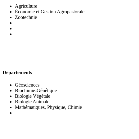
Agriculture
Économie et Gestion Agropastorale
Zootechnie
UFR DES SCIENCES BIOLOGIQUES
Départements
Géosciences
Biochimie-Génétique
Biologie Végétale
Biologie Animale
Mathématiques, Physique, Chimie
UFR DES SCIENCES SOCIALES