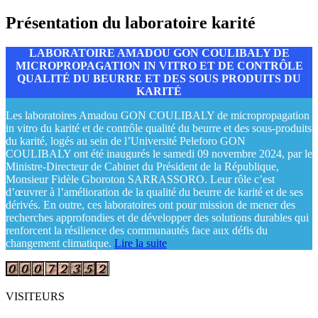
Présentation du laboratoire karité
LABORATOIRE AMADOU GON COULIBALY DE
MICROPROPAGATION IN VITRO ET DE CONTRÔLE
QUALITÉ DU BEURRE ET DES SOUS PRODUITS DU
KARITÉ
Les laboratoires Amadou GON COULIBALY de micropropagation
in vitro du karité et de contrôle qualité du beurre et des sous-produits
du karité, logés au sein de l’Université Peleforo GON
COULIBALY ont été inaugurés le samedi 09 novembre 2024, par le
Ministre-Directeur de Cabinet du Président de la République,
Monsieur Fidèle Gboroton SARRASSORO. Leur rôle c’est
d’œuvrer à l’amélioration de la qualité du beurre de karité et de ses
dérivés. En outre, ces laboratoires ont pour mission de mener des
recherches approfondies et de développer des solutions durables qui
renforcent la résilience des communautés face aux défis du
changement climatique.
Lire la suite
VISITEURS