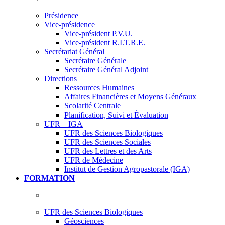
Présidence
Vice-présidence
Vice-président P.V.U.
Vice-président R.I.T.R.E.
Secrétariat Général
Secrétaire Générale
Secrétaire Général Adjoint
Directions
Ressources Humaines
Affaires Financières et Moyens Généraux
Scolarité Centrale
Planification, Suivi et Évaluation
UFR – IGA
UFR des Sciences Biologiques
UFR des Sciences Sociales
UFR des Lettres et des Arts
UFR de Médecine
Institut de Gestion Agropastorale (IGA)
FORMATION
UFR des Sciences Biologiques
Géosciences