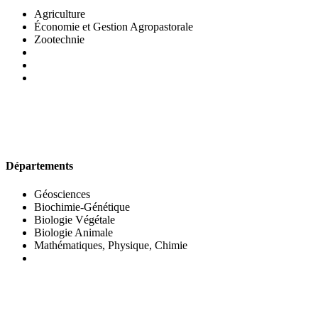
Agriculture
Économie et Gestion Agropastorale
Zootechnie
UFR DES SCIENCES BIOLOGIQUES
Départements
Géosciences
Biochimie-Génétique
Biologie Végétale
Biologie Animale
Mathématiques, Physique, Chimie
UFR DES SCIENCES SOCIALES