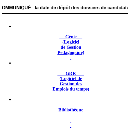
É : la date de dépôt des dossiers de candidature est fixé
Génie
(Logiciel
de Gestion
Pédagogique)
GRR
(Logiciel de
Gestion des
Emplois du temps)
Bibliothèque