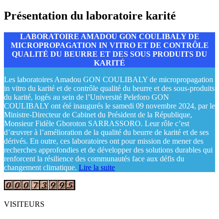
Présentation du laboratoire karité
LABORATOIRE AMADOU GON COULIBALY DE
MICROPROPAGATION IN VITRO ET DE CONTRÔLE
QUALITÉ DU BEURRE ET DES SOUS PRODUITS DU
KARITÉ
Les laboratoires Amadou GON COULIBALY de micropropagation
in vitro du karité et de contrôle qualité du beurre et des sous-produits
du karité, logés au sein de l’Université Peleforo GON
COULIBALY ont été inaugurés le samedi 09 novembre 2024, par le
Ministre-Directeur de Cabinet du Président de la République,
Monsieur Fidèle Gboroton SARRASSORO. Leur rôle c’est
d’œuvrer à l’amélioration de la qualité du beurre de karité et de ses
dérivés. En outre, ces laboratoires ont pour mission de mener des
recherches approfondies et de développer des solutions durables qui
renforcent la résilience des communautés face aux défis du
changement climatique.
Lire la suite
VISITEURS