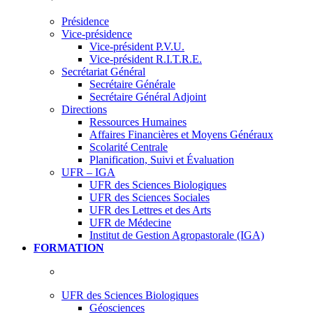
Présidence
Vice-présidence
Vice-président P.V.U.
Vice-président R.I.T.R.E.
Secrétariat Général
Secrétaire Générale
Secrétaire Général Adjoint
Directions
Ressources Humaines
Affaires Financières et Moyens Généraux
Scolarité Centrale
Planification, Suivi et Évaluation
UFR – IGA
UFR des Sciences Biologiques
UFR des Sciences Sociales
UFR des Lettres et des Arts
UFR de Médecine
Institut de Gestion Agropastorale (IGA)
FORMATION
UFR des Sciences Biologiques
Géosciences