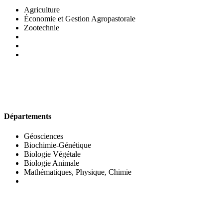
Agriculture
Économie et Gestion Agropastorale
Zootechnie
UFR DES SCIENCES BIOLOGIQUES
Départements
Géosciences
Biochimie-Génétique
Biologie Végétale
Biologie Animale
Mathématiques, Physique, Chimie
UFR DES SCIENCES SOCIALES