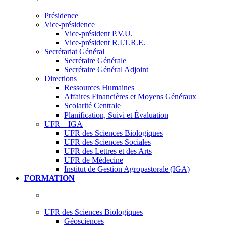
Présidence
Vice-présidence
Vice-président P.V.U.
Vice-président R.I.T.R.E.
Secrétariat Général
Secrétaire Générale
Secrétaire Général Adjoint
Directions
Ressources Humaines
Affaires Financières et Moyens Généraux
Scolarité Centrale
Planification, Suivi et Évaluation
UFR – IGA
UFR des Sciences Biologiques
UFR des Sciences Sociales
UFR des Lettres et des Arts
UFR de Médecine
Institut de Gestion Agropastorale (IGA)
FORMATION
UFR des Sciences Biologiques
Géosciences