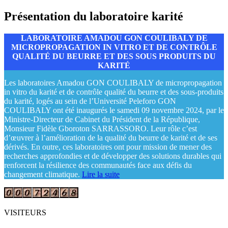
Présentation du laboratoire karité
LABORATOIRE AMADOU GON COULIBALY DE
MICROPROPAGATION IN VITRO ET DE CONTRÔLE
QUALITÉ DU BEURRE ET DES SOUS PRODUITS DU
KARITÉ
Les laboratoires Amadou GON COULIBALY de micropropagation
in vitro du karité et de contrôle qualité du beurre et des sous-produits
du karité, logés au sein de l’Université Peleforo GON
COULIBALY ont été inaugurés le samedi 09 novembre 2024, par le
Ministre-Directeur de Cabinet du Président de la République,
Monsieur Fidèle Gboroton SARRASSORO. Leur rôle c’est
d’œuvrer à l’amélioration de la qualité du beurre de karité et de ses
dérivés. En outre, ces laboratoires ont pour mission de mener des
recherches approfondies et de développer des solutions durables qui
renforcent la résilience des communautés face aux défis du
changement climatique.
Lire la suite
VISITEURS