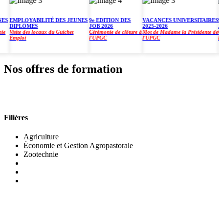
EMPLOYABILITÉ DES JEUNES
9e EDITION DES
VACANCES UNIVERSITAIRES
9e 
DIPLÔMÉS
JOB 2026
2025-2026
JOB
Visite des locaux du Guichet
Cérémonie de clôture à
Mot de Madame la Présidente de
Céré
Emploi
l'UPGC
l'UPGC
l'U
Nos offres de formation
INSTITUT DE GESTION AGROPASTORALE (IGA
Filières
Agriculture
Économie et Gestion Agropastorale
Zootechnie