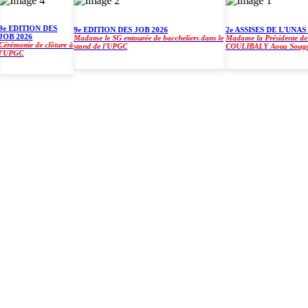
EDITION DES
9e EDITION DES JOB 2026
2e ASSISES DE L'UNAS À 
 2026
Madame le SG entourée de baccheliers dans le
Madame la Présidente de l'U
monie de clôture à
stand de l'UPGC
COULIBALY Aoua Sougo
PGC
)