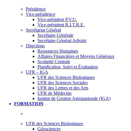
Présidence
Vice-présidence
Vice-président P.V.U.
Vice-président R.I.T.R.E.
Secrétariat Général
Secrétaire Générale
Secrétaire Général Adjoint
Directions
Ressources Humaines
Affaires Financières et Moyens Généraux
Scolarité Centrale
Planification, Suivi et Évaluation
UFR – IGA
UFR des Sciences Biologiques
UFR des Sciences Sociales
UFR des Lettres et des Arts
UFR de Médecine
Institut de Gestion Agropastorale (IGA)
FORMATION
UFR des Sciences Biologiques
Géosciences