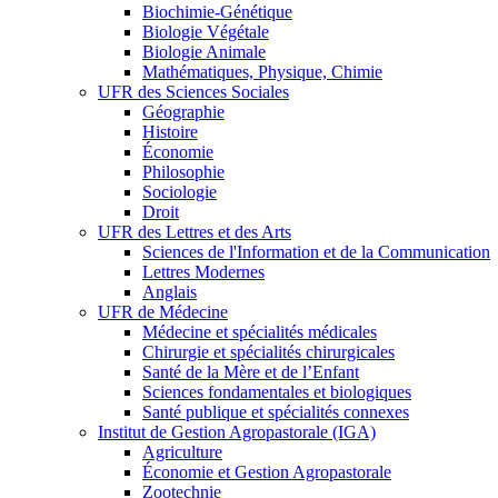
Biochimie-Génétique
Biologie Végétale
Biologie Animale
Mathématiques, Physique, Chimie
UFR des Sciences Sociales
Géographie
Histoire
Économie
Philosophie
Sociologie
Droit
UFR des Lettres et des Arts
Sciences de l'Information et de la Communication
Lettres Modernes
Anglais
UFR de Médecine
Médecine et spécialités médicales
Chirurgie et spécialités chirurgicales
Santé de la Mère et de l’Enfant
Sciences fondamentales et biologiques
Santé publique et spécialités connexes
Institut de Gestion Agropastorale (IGA)
Agriculture
Économie et Gestion Agropastorale
Zootechnie