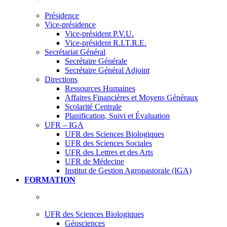
Présidence
Vice-présidence
Vice-président P.V.U.
Vice-président R.I.T.R.E.
Secrétariat Général
Secrétaire Générale
Secrétaire Général Adjoint
Directions
Ressources Humaines
Affaires Financières et Moyens Généraux
Scolarité Centrale
Planification, Suivi et Évaluation
UFR – IGA
UFR des Sciences Biologiques
UFR des Sciences Sociales
UFR des Lettres et des Arts
UFR de Médecine
Institut de Gestion Agropastorale (IGA)
FORMATION
UFR des Sciences Biologiques
Géosciences