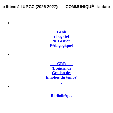
se à l'UPGC (2026-2027) COMMUNIQUÉ : la date de dépôt des
Génie
(Logiciel
de Gestion
Pédagogique)
GRR
(Logiciel de
Gestion des
Emplois du temps)
Bibliothèque