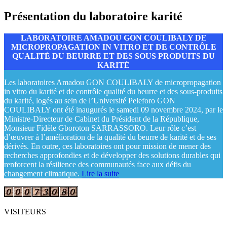
Présentation du laboratoire karité
LABORATOIRE AMADOU GON COULIBALY DE
MICROPROPAGATION IN VITRO ET DE CONTRÔLE
QUALITÉ DU BEURRE ET DES SOUS PRODUITS DU
KARITÉ
Les laboratoires Amadou GON COULIBALY de micropropagation
in vitro du karité et de contrôle qualité du beurre et des sous-produits
du karité, logés au sein de l’Université Peleforo GON
COULIBALY ont été inaugurés le samedi 09 novembre 2024, par le
Ministre-Directeur de Cabinet du Président de la République,
Monsieur Fidèle Gboroton SARRASSORO. Leur rôle c’est
d’œuvrer à l’amélioration de la qualité du beurre de karité et de ses
dérivés. En outre, ces laboratoires ont pour mission de mener des
recherches approfondies et de développer des solutions durables qui
renforcent la résilience des communautés face aux défis du
changement climatique.
Lire la suite
VISITEURS