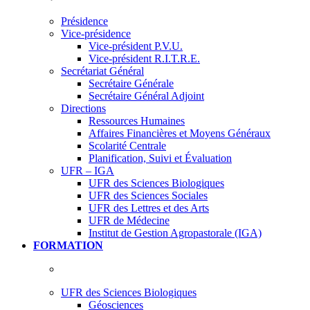
Présidence
Vice-présidence
Vice-président P.V.U.
Vice-président R.I.T.R.E.
Secrétariat Général
Secrétaire Générale
Secrétaire Général Adjoint
Directions
Ressources Humaines
Affaires Financières et Moyens Généraux
Scolarité Centrale
Planification, Suivi et Évaluation
UFR – IGA
UFR des Sciences Biologiques
UFR des Sciences Sociales
UFR des Lettres et des Arts
UFR de Médecine
Institut de Gestion Agropastorale (IGA)
FORMATION
UFR des Sciences Biologiques
Géosciences