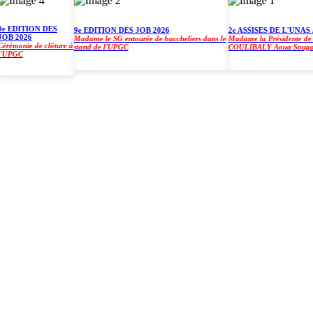
EDITION DES
9e EDITION DES JOB 2026
2e ASSISES DE L'UNAS À 
 2026
Madame le SG entourée de baccheliers dans le
Madame la Présidente de l'UP
monie de clôture à
stand de l'UPGC
COULIBALY Aoua Sougo
PGC
)