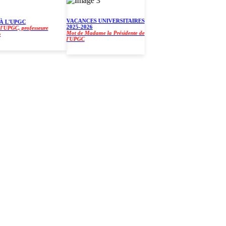
VACANCES UNIVERSITAIRES
L'UPGC
2025-2026
GC, professeure
Mot de Madame la Présidente de
l'UPGC