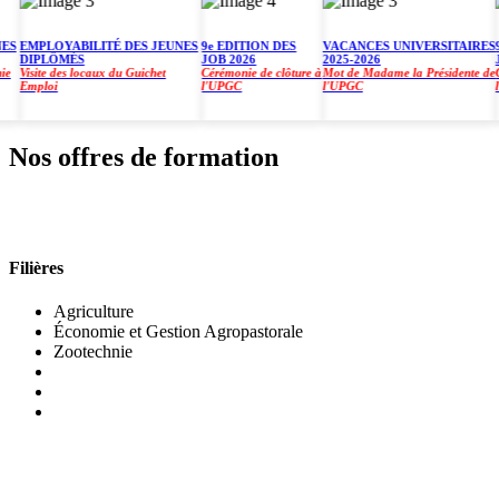
EMPLOYABILITÉ DES JEUNES
9e EDITION DES
VACANCES UNIVERSITAIRES
9e 
DIPLÔMÉS
JOB 2026
2025-2026
JOB
Visite des locaux du Guichet
Cérémonie de clôture à
Mot de Madame la Présidente de
Céré
Emploi
l'UPGC
l'UPGC
l'U
Nos offres de formation
INSTITUT DE GESTION AGROPASTORALE (IGA
Filières
Agriculture
Économie et Gestion Agropastorale
Zootechnie