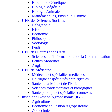
Biochimie-Génétique
Biologie Végétale
Biologie Animale
Mathématiques, Physique, Chimie
UFR des Sciences Sociales
Géographie
Histoire
Économie
Philosophie
Sociologie
Droit
UFR des Lettres et des Arts
Sciences de l'Information et de la Communication
Lettres Modernes
Anglais
UFR de Médecine
Médecine et spécialités médicales
Chirurgie et spécialités chirurgicales
Santé de la Mère et de l’Enfant
Sciences fondamentales et biologiques
Santé publique et spécialités connexes
Institut de Gestion Agropastorale (IGA)
Agriculture
Économie et Gestion Agropastorale
Zootechnie